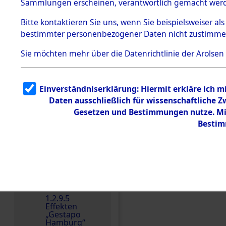
dem KZ
Sammlungen erscheinen, verantwortlich gemacht wer
Dachau
Bitte
kontaktieren
Sie uns, wenn Sie beispielsweiser al
Dokument
bestimmter personenbezogener Daten nicht zustimme
e
1.2.9.2
Sie möchten mehr über die Datenrichtlinie der Arolsen
Effekten aus
dem KZ
Dachau,
Bayerisches
Einverständniserklärung: Hiermit erkläre ich 
Landesentsch
Einen Kommentar schr
ädigungsamt
Daten ausschließlich für wissenschaftliche
Gesetzen und Bestimmungen nutze. Mir
1.2.9.3
Effekten aus
Bestim
dem KZ
Neuengamm
e
1.2.9.4
Effekten nicht
identifizierter
Eigentümer
1.2.9.5
Effekten
„Gestapo
Hamburg“