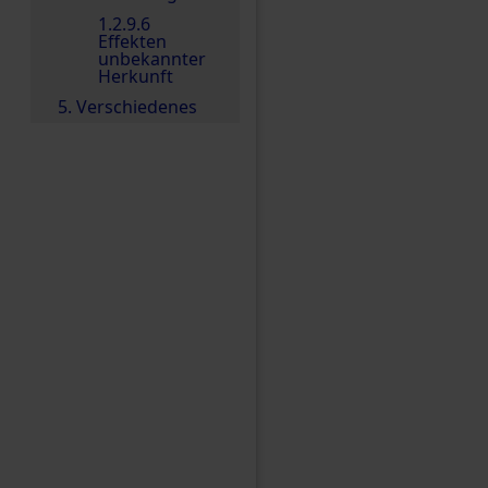
1.2.9.6
Effekten
unbekannter
Herkunft
5. Verschiedenes