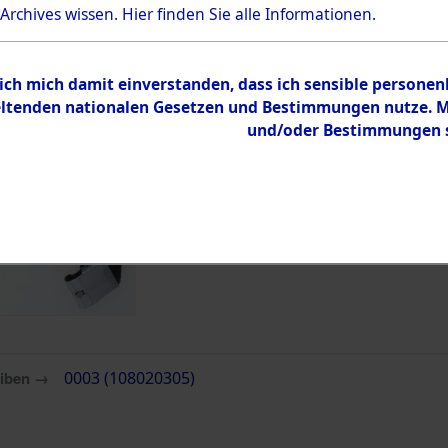
Bestand
 Archives wissen.
Hier
finden Sie alle Informationen.
Dokumente
 ich mich damit einverstanden, dass ich sensible persone
tenden nationalen Gesetzen und Bestimmungen nutze. Mir
und/oder Bestimmungen st
eiben →
0003 (108020305)