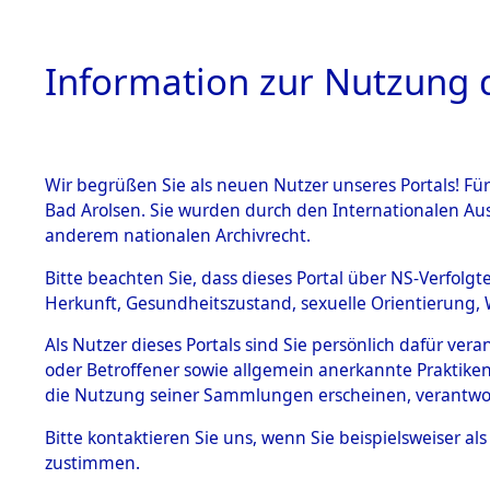
Information zur Nutzung d
Wir begrüßen Sie als neuen Nutzer unseres Portals! Fü
HOME
BESTANDSB
Bad Arolsen. Sie wurden durch den Internationalen Au
anderem nationalen Archivrecht.
BESTÄNDE
0003 (108
Bitte beachten Sie, dass dieses Portal über NS-Verfolgt
Herkunft, Gesundheitszustand, sexuelle Orientierung, 
1.
Inhaftierungsdoku
Als Nutzer dieses Portals sind Sie persönlich dafür ver
mente
oder Betroffener sowie allgemein anerkannte Praktiken
1.2.9 Beim ITS
die Nutzung seiner Sammlungen erscheinen, verantwo
verwahrte
Effekten
Bitte
kontaktieren
Sie uns, wenn Sie beispielsweiser a
1.2.9.1
zustimmen.
Effekten aus