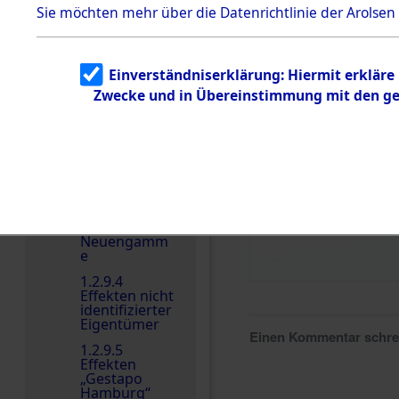
dem KZ
Sie möchten mehr über die Datenrichtlinie der Arolsen
Dachau
Dokument
e
Einverständniserklärung: Hiermit erkläre
1.2.9.2
Zwecke und in Übereinstimmung mit den gel
Effekten aus
dem KZ
Dachau,
Bayerisches
Landesentsch
ädigungsamt
1.2.9.3
Effekten aus
dem KZ
Neuengamm
e
1.2.9.4
Effekten nicht
identifizierter
Eigentümer
Einen Kommentar schr
1.2.9.5
Effekten
„Gestapo
Hamburg“