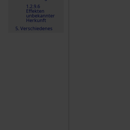
1.2.9.6
Effekten
unbekannter
Herkunft
5. Verschiedenes