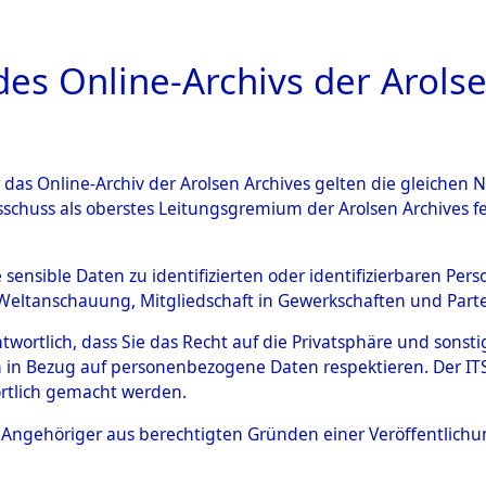
a
A
es Online-Archivs der Arolse
DIGITAL COLLEC
r das Online-Archiv der Arolsen Archives gelten die gleiche
ESCHREIBUNG
ARCHIVALE
ÜBERSICHT
BILD
sschuss als oberstes Leitungsgremium der Arolsen Archives 
020305)
e sensible Daten zu identifizierten oder identifizierbaren Pe
Weltanschauung, Mitgliedschaft in Gewerkschaften und Partei
antwortlich, dass Sie das Recht auf die Privatsphäre und sons
0003 (108020305)
 in Bezug auf personenbezogene Daten respektieren. Der ITS k
rtlich gemacht werden.
Person
HÜTTEL, 
ls Angehöriger aus berechtigten Gründen einer Veröffentlic