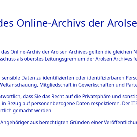
a
A
es Online-Archivs der Arolse
DIGITAL COLLEC
r das Online-Archiv der Arolsen Archives gelten die gleiche
ESCHREIBUNG
ARCHIVALE
ÜBERSICHT
BILD
sschuss als oberstes Leitungsgremium der Arolsen Archives 
020345)
e sensible Daten zu identifizierten oder identifizierbaren Pe
Weltanschauung, Mitgliedschaft in Gewerkschaften und Partei
antwortlich, dass Sie das Recht auf die Privatsphäre und sons
0002 (108020345)
 in Bezug auf personenbezogene Daten respektieren. Der ITS k
rtlich gemacht werden.
Person
JAKOB, PAU
ls Angehöriger aus berechtigten Gründen einer Veröffentlic