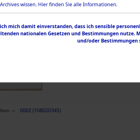
Bestand
 Archives wissen.
Hier
finden Sie alle Informationen.
Dokumente
 ich mich damit einverstanden, dass ich sensible persone
tenden nationalen Gesetzen und Bestimmungen nutze. Mir
und/oder Bestimmungen st
eiben →
0002 (108020345)