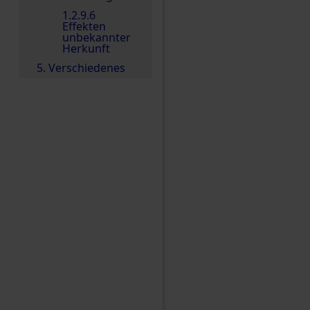
1.2.9.6
Effekten
unbekannter
Herkunft
5. Verschiedenes