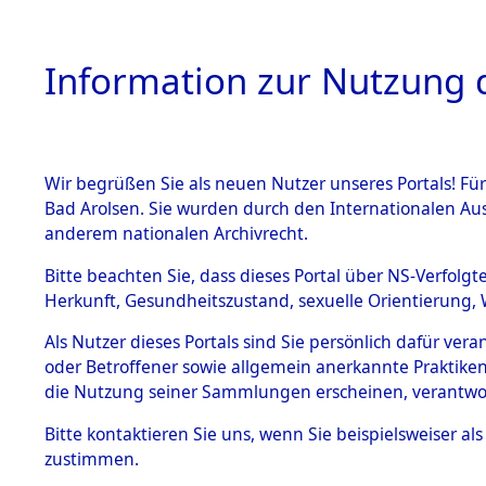
Information zur Nutzung d
Wir begrüßen Sie als neuen Nutzer unseres Portals! Fü
HOME
BESTANDSB
Bad Arolsen. Sie wurden durch den Internationalen Au
anderem nationalen Archivrecht.
BESTÄNDE
0002 (108
Bitte beachten Sie, dass dieses Portal über NS-Verfolgt
Herkunft, Gesundheitszustand, sexuelle Orientierung, 
1.
Inhaftierungsdoku
Als Nutzer dieses Portals sind Sie persönlich dafür ver
mente
oder Betroffener sowie allgemein anerkannte Praktiken
1.2.9 Beim ITS
die Nutzung seiner Sammlungen erscheinen, verantwo
verwahrte
Effekten
Bitte
kontaktieren
Sie uns, wenn Sie beispielsweiser a
1.2.9.1
zustimmen.
Effekten aus