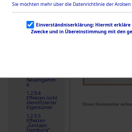
dem KZ
Sie möchten mehr über die Datenrichtlinie der Arolsen
Dachau
Dokument
e
Einverständniserklärung: Hiermit erkläre
1.2.9.2
Zwecke und in Übereinstimmung mit den gel
Effekten aus
dem KZ
Dachau,
Bayerisches
Landesentsch
ädigungsamt
1.2.9.3
Effekten aus
dem KZ
Neuengamm
e
1.2.9.4
Effekten nicht
identifizierter
Einen Kommentar schr
Eigentümer
1.2.9.5
Effekten
„Gestapo
Hamburg“