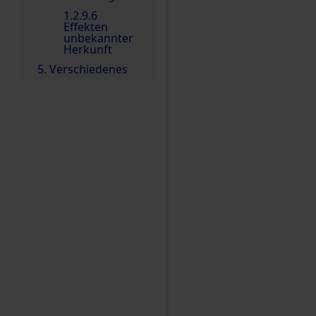
1.2.9.6
Effekten
unbekannter
Herkunft
5. Verschiedenes