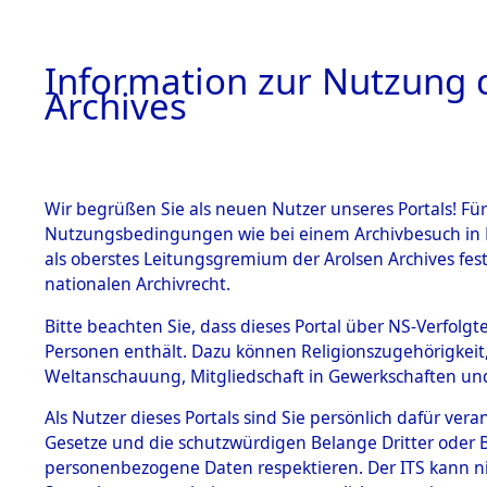
Information zur Nutzung d
Archives
HOME
BESTANDSBESCHREIBUNG
ARCHIVAL
Wir begrüßen Sie als neuen Nutzer unseres Portals! Für
Nutzungsbedingungen wie bei einem Archivbesuch in B
als oberstes Leitungsgremium der Arolsen Archives f
BESTÄNDE
0041 (108
nationalen Archivrecht.
1.
Bitte beachten Sie, dass dieses Portal über NS-Verfolgte
Inhaftierungsdoku
Personen enthält. Dazu können Religionszugehörigkeit,
mente
Weltanschauung, Mitgliedschaft in Gewerkschaften und 
1.2.9 Beim ITS
verwahrte
Als Nutzer dieses Portals sind Sie persönlich dafür vera
Effekten
Gesetze und die schutzwürdigen Belange Dritter oder B
1.2.9.1
personenbezogene Daten respektieren. Der ITS kann nic
Effekten aus