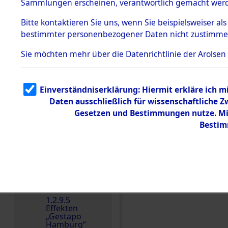
dem KZ
Sammlungen erscheinen, verantwortlich gemacht wer
Dachau
Bitte
kontaktieren
Sie uns, wenn Sie beispielsweiser al
Dokument
bestimmter personenbezogener Daten nicht zustimme
e
1.2.9.2
Sie möchten mehr über die Datenrichtlinie der Arolsen
Effekten aus
dem KZ
Dachau,
Bayerisches
Einverständniserklärung: Hiermit erkläre ich 
Landesentsch
ädigungsamt
Daten ausschließlich für wissenschaftliche
Einen Kommentar schr
Gesetzen und Bestimmungen nutze. Mir
1.2.9.3
Effekten aus
Bestim
dem KZ
Neuengamm
e
1.2.9.4
Effekten nicht
identifizierter
Eigentümer
1.2.9.5
Effekten
„Gestapo
Hamburg“