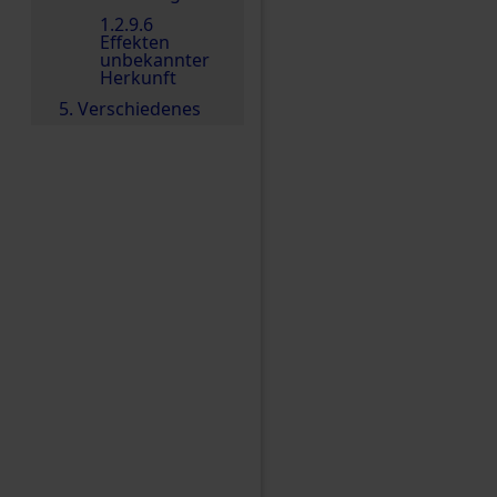
1.2.9.6
Effekten
unbekannter
Herkunft
5. Verschiedenes