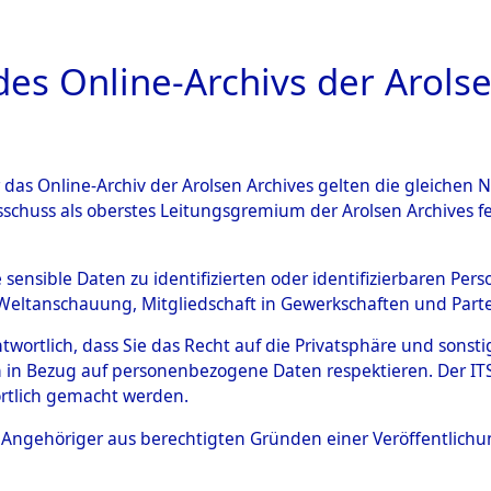
a
A
es Online-Archivs der Arolse
DIGITAL COLLEC
r das Online-Archiv der Arolsen Archives gelten die gleiche
ESCHREIBUNG
ARCHIVALE
ÜBERSICHT
BILD
sschuss als oberstes Leitungsgremium der Arolsen Archives 
020408)
e sensible Daten zu identifizierten oder identifizierbaren Pe
Weltanschauung, Mitgliedschaft in Gewerkschaften und Partei
antwortlich, dass Sie das Recht auf die Privatsphäre und sons
0061 (108020408)
 in Bezug auf personenbezogene Daten respektieren. Der ITS k
rtlich gemacht werden.
Person
JAKUBCZYK
ls Angehöriger aus berechtigten Gründen einer Veröffentlic