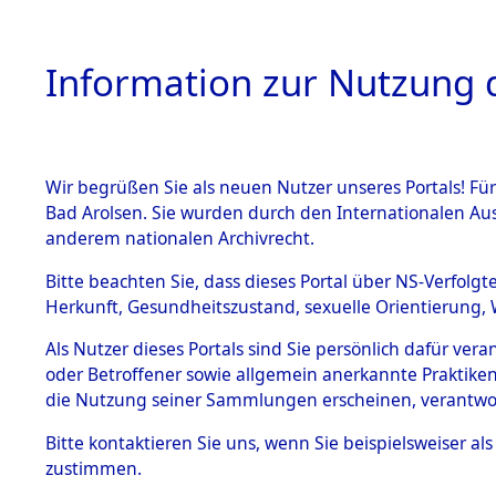
Information zur Nutzung d
Wir begrüßen Sie als neuen Nutzer unseres Portals! Fü
HOME
BESTANDSB
Bad Arolsen. Sie wurden durch den Internationalen Au
anderem nationalen Archivrecht.
BESTÄNDE
0061 (108
Bitte beachten Sie, dass dieses Portal über NS-Verfolgt
Herkunft, Gesundheitszustand, sexuelle Orientierung, 
1.
Inhaftierungsdoku
Als Nutzer dieses Portals sind Sie persönlich dafür ver
mente
oder Betroffener sowie allgemein anerkannte Praktiken
1.2.9 Beim ITS
die Nutzung seiner Sammlungen erscheinen, verantwo
verwahrte
Effekten
Bitte
kontaktieren
Sie uns, wenn Sie beispielsweiser a
1.2.9.1
zustimmen.
Effekten aus