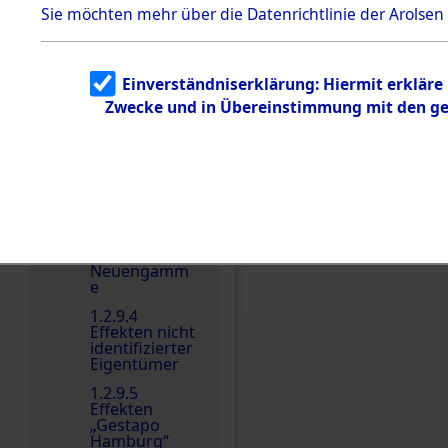
dem KZ
Sie möchten mehr über die Datenrichtlinie der Arolsen
Dachau
Dokument
e
Einverständniserklärung: Hiermit erkläre
1.2.9.2
Zwecke und in Übereinstimmung mit den gel
Effekten aus
dem KZ
Dachau,
Bayerisches
Landesentsch
ädigungsamt
1.2.9.3
Effekten aus
Einen Kommentar schr
dem KZ
Neuengamm
e
1.2.9.4
Effekten nicht
identifizierter
Eigentümer
1.2.9.5
Effekten
„Gestapo
Hamburg“