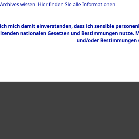
Bestand
 Archives wissen.
Hier
finden Sie alle Informationen.
Dokumente
 ich mich damit einverstanden, dass ich sensible persone
tenden nationalen Gesetzen und Bestimmungen nutze. Mir
und/oder Bestimmungen st
eiben →
0061 (108020408)