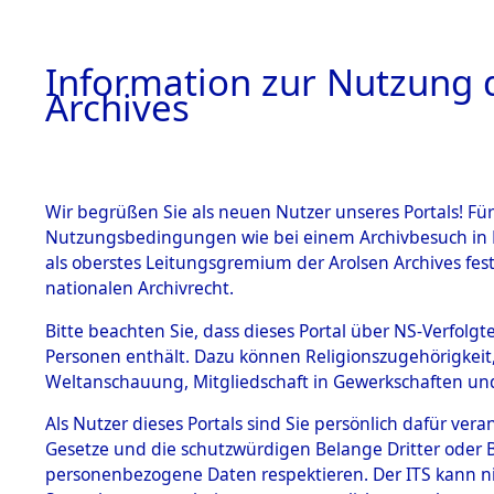
Information zur Nutzung d
Archives
HOME
BESTANDSBESCHREIBUNG
ARCHIVAL
Wir begrüßen Sie als neuen Nutzer unseres Portals! Für
Nutzungsbedingungen wie bei einem Archivbesuch in B
als oberstes Leitungsgremium der Arolsen Archives f
BESTÄNDE
0082 (108
nationalen Archivrecht.
1.
Bitte beachten Sie, dass dieses Portal über NS-Verfolgte
Inhaftierungsdoku
Personen enthält. Dazu können Religionszugehörigkeit,
mente
Weltanschauung, Mitgliedschaft in Gewerkschaften und 
1.2.9 Beim ITS
verwahrte
Als Nutzer dieses Portals sind Sie persönlich dafür vera
Effekten
Gesetze und die schutzwürdigen Belange Dritter oder B
1.2.9.1
personenbezogene Daten respektieren. Der ITS kann nic
Effekten aus