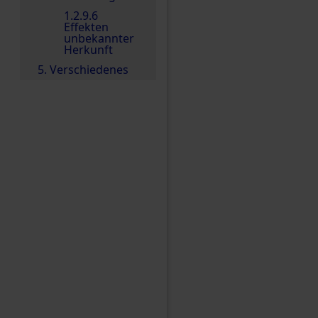
1.2.9.6
Effekten
unbekannter
Herkunft
5. Verschiedenes