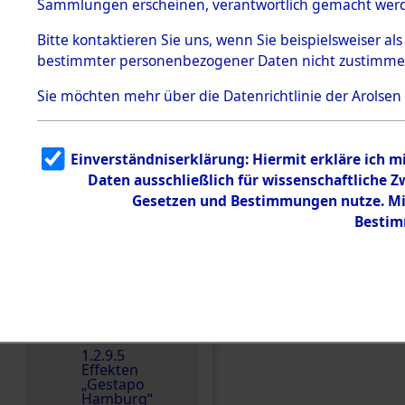
dem KZ
Sammlungen erscheinen, verantwortlich gemacht wer
Dachau
Bitte
kontaktieren
Sie uns, wenn Sie beispielsweiser al
Dokument
bestimmter personenbezogener Daten nicht zustimme
e
1.2.9.2
Sie möchten mehr über die Datenrichtlinie der Arolsen
Effekten aus
dem KZ
Dachau,
Bayerisches
Einverständniserklärung: Hiermit erkläre ich 
Landesentsch
ädigungsamt
Daten ausschließlich für wissenschaftliche
Einen Kommentar schr
Gesetzen und Bestimmungen nutze. Mir
1.2.9.3
Effekten aus
Bestim
dem KZ
Neuengamm
e
1.2.9.4
Effekten nicht
identifizierter
Eigentümer
1.2.9.5
Effekten
„Gestapo
Hamburg“