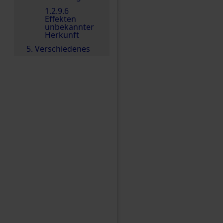
1.2.9.6
Effekten
unbekannter
Herkunft
5. Verschiedenes