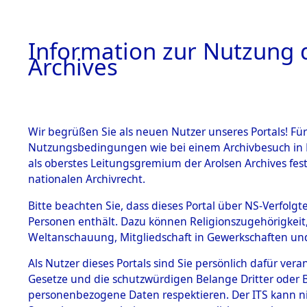
Information zur Nutzung d
Archives
HOME
BESTANDSBESCHREIBUNG
ARCHIVAL
Wir begrüßen Sie als neuen Nutzer unseres Portals! Für
Nutzungsbedingungen wie bei einem Archivbesuch in B
als oberstes Leitungsgremium der Arolsen Archives f
BESTÄNDE
0089 (108
nationalen Archivrecht.
1.
Bitte beachten Sie, dass dieses Portal über NS-Verfolgte
Inhaftierungsdoku
Personen enthält. Dazu können Religionszugehörigkeit,
mente
Weltanschauung, Mitgliedschaft in Gewerkschaften und 
1.2.9 Beim ITS
verwahrte
Als Nutzer dieses Portals sind Sie persönlich dafür vera
Effekten
Gesetze und die schutzwürdigen Belange Dritter oder B
1.2.9.1
personenbezogene Daten respektieren. Der ITS kann nic
Effekten aus