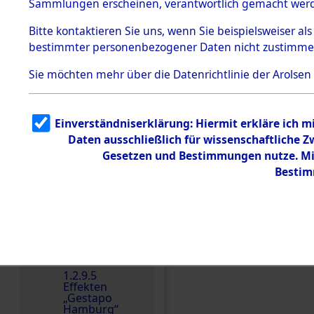
dem KZ
Sammlungen erscheinen, verantwortlich gemacht wer
Dachau
Bitte
kontaktieren
Sie uns, wenn Sie beispielsweiser al
Dokument
bestimmter personenbezogener Daten nicht zustimme
e
1.2.9.2
Sie möchten mehr über die Datenrichtlinie der Arolsen
Effekten aus
dem KZ
Dachau,
Bayerisches
Einverständniserklärung: Hiermit erkläre ich 
Landesentsch
ädigungsamt
Daten ausschließlich für wissenschaftliche
Einen Kommentar schr
Gesetzen und Bestimmungen nutze. Mir
1.2.9.3
Effekten aus
Bestim
dem KZ
Neuengamm
e
1.2.9.4
Effekten nicht
identifizierter
Eigentümer
1.2.9.5
Effekten
„Gestapo
Hamburg“