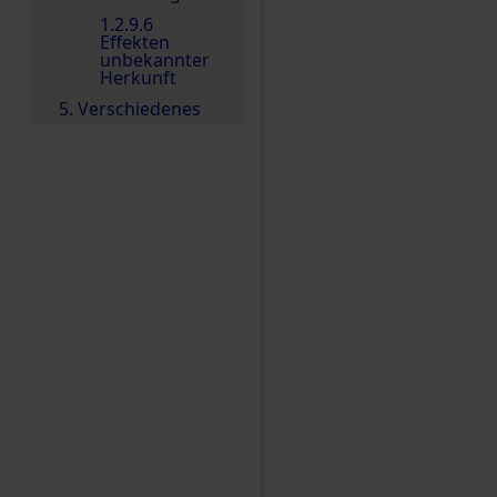
1.2.9.6
Effekten
unbekannter
Herkunft
5. Verschiedenes