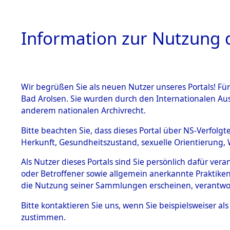
Information zur Nutzung d
Wir begrüßen Sie als neuen Nutzer unseres Portals! Fü
HOME
BESTANDSB
Bad Arolsen. Sie wurden durch den Internationalen Au
anderem nationalen Archivrecht.
BESTÄNDE
0004 (108
Bitte beachten Sie, dass dieses Portal über NS-Verfolgt
Herkunft, Gesundheitszustand, sexuelle Orientierung, 
1.
Inhaftierungsdoku
Als Nutzer dieses Portals sind Sie persönlich dafür ver
mente
oder Betroffener sowie allgemein anerkannte Praktiken
1.2.9 Beim ITS
die Nutzung seiner Sammlungen erscheinen, verantwo
verwahrte
Effekten
Bitte
kontaktieren
Sie uns, wenn Sie beispielsweiser a
1.2.9.1
zustimmen.
Effekten aus