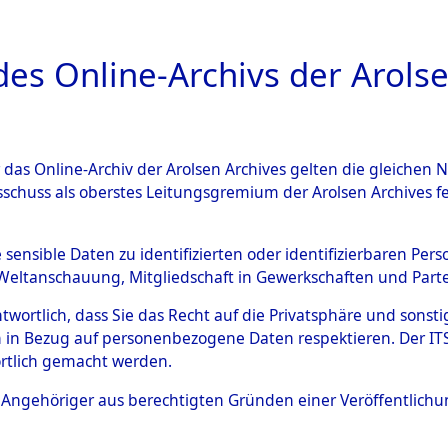
a
A
es Online-Archivs der Arolse
DIGITAL COLLEC
r das Online-Archiv der Arolsen Archives gelten die gleiche
ESCHREIBUNG
ARCHIVALE
ÜBERSICHT
BILD
sschuss als oberstes Leitungsgremium der Arolsen Archives 
020503)
e sensible Daten zu identifizierten oder identifizierbaren Pe
Weltanschauung, Mitgliedschaft in Gewerkschaften und Partei
antwortlich, dass Sie das Recht auf die Privatsphäre und sons
0004 (108020503)
 in Bezug auf personenbezogene Daten respektieren. Der ITS k
rtlich gemacht werden.
Person
KOKRT, WIL
ls Angehöriger aus berechtigten Gründen einer Veröffentlic