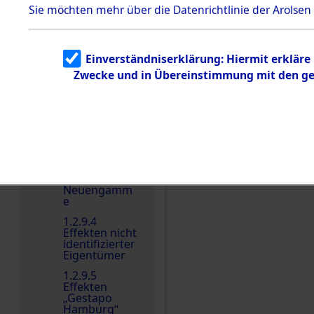
dem KZ
Sie möchten mehr über die Datenrichtlinie der Arolsen
Dachau
Dokument
e
Einverständniserklärung: Hiermit erkläre
1.2.9.2
Zwecke und in Übereinstimmung mit den gel
Effekten aus
dem KZ
Einen Kommentar schr
Dachau,
Bayerisches
Landesentsch
ädigungsamt
1.2.9.3
Effekten aus
dem KZ
Neuengamm
e
1.2.9.4
Effekten nicht
identifizierter
Eigentümer
1.2.9.5
Effekten
„Gestapo
Hamburg“