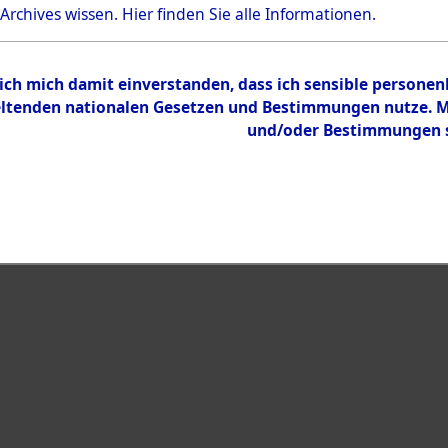
Bestand
 Archives wissen.
Hier
finden Sie alle Informationen.
Dokumente
 ich mich damit einverstanden, dass ich sensible persone
tenden nationalen Gesetzen und Bestimmungen nutze. Mir
und/oder Bestimmungen st
eiben →
0004 (108020503)