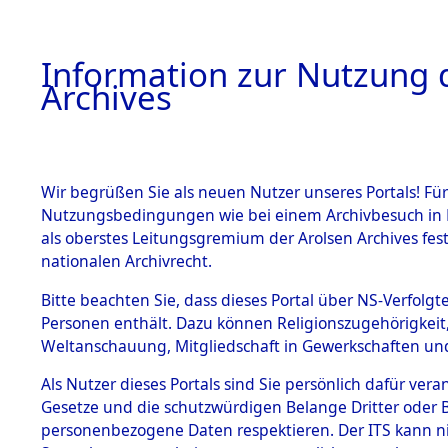
Information zur Nutzung d
Archives
HOME
BESTANDSBESCHREIBUNG
ARCHIVAL
Wir begrüßen Sie als neuen Nutzer unseres Portals! Für
Nutzungsbedingungen wie bei einem Archivbesuch in B
als oberstes Leitungsgremium der Arolsen Archives f
BESTÄNDE
0022 (108
nationalen Archivrecht.
1.
Bitte beachten Sie, dass dieses Portal über NS-Verfolgte
Inhaftierungsdoku
Personen enthält. Dazu können Religionszugehörigkeit,
mente
Weltanschauung, Mitgliedschaft in Gewerkschaften und 
1.2.9 Beim ITS
verwahrte
Als Nutzer dieses Portals sind Sie persönlich dafür vera
Effekten
Gesetze und die schutzwürdigen Belange Dritter oder B
1.2.9.1
personenbezogene Daten respektieren. Der ITS kann nic
Effekten aus