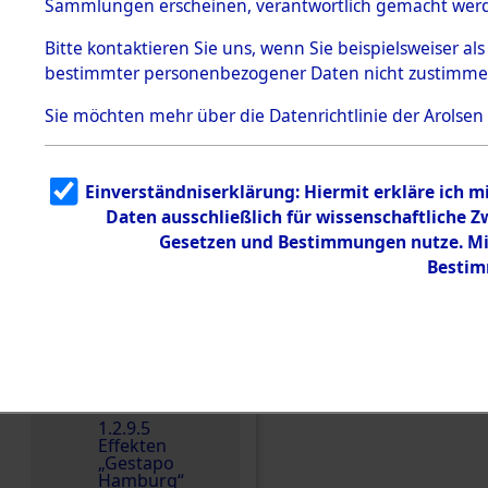
dem KZ
Sammlungen erscheinen, verantwortlich gemacht wer
Dachau
Bitte
kontaktieren
Sie uns, wenn Sie beispielsweiser al
Dokument
bestimmter personenbezogener Daten nicht zustimme
e
1.2.9.2
Sie möchten mehr über die Datenrichtlinie der Arolsen
Effekten aus
dem KZ
Dachau,
Bayerisches
Einverständniserklärung: Hiermit erkläre ich 
Landesentsch
ädigungsamt
Daten ausschließlich für wissenschaftliche
Einen Kommentar schr
Gesetzen und Bestimmungen nutze. Mir
1.2.9.3
Effekten aus
Bestim
dem KZ
Neuengamm
e
1.2.9.4
Effekten nicht
identifizierter
Eigentümer
1.2.9.5
Effekten
„Gestapo
Hamburg“