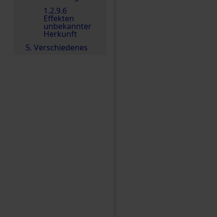
1.2.9.6
Effekten
unbekannter
Herkunft
5. Verschiedenes