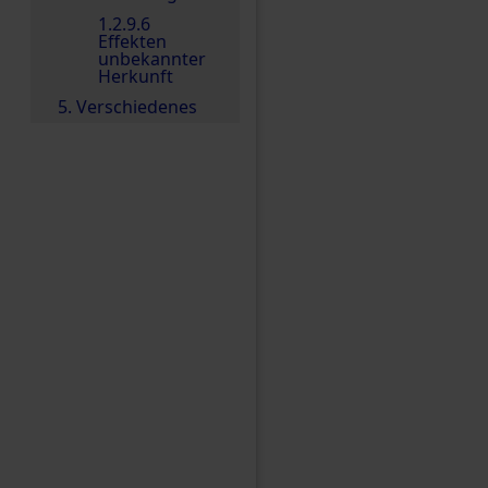
1.2.9.6
Effekten
unbekannter
Herkunft
5. Verschiedenes