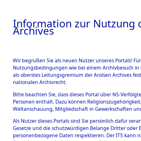
Information zur Nutzung d
Archives
HOME
BESTANDSBESCHREIBUNG
ARCHIVAL
Wir begrüßen Sie als neuen Nutzer unseres Portals! Für
Nutzungsbedingungen wie bei einem Archivbesuch in B
als oberstes Leitungsgremium der Arolsen Archives f
BESTÄNDE
0007 (108
nationalen Archivrecht.
1.
Bitte beachten Sie, dass dieses Portal über NS-Verfolgte
Inhaftierungsdoku
Personen enthält. Dazu können Religionszugehörigkeit,
mente
Weltanschauung, Mitgliedschaft in Gewerkschaften und 
1.2.9 Beim ITS
verwahrte
Als Nutzer dieses Portals sind Sie persönlich dafür vera
Effekten
Gesetze und die schutzwürdigen Belange Dritter oder B
1.2.9.1
personenbezogene Daten respektieren. Der ITS kann nic
Effekten aus