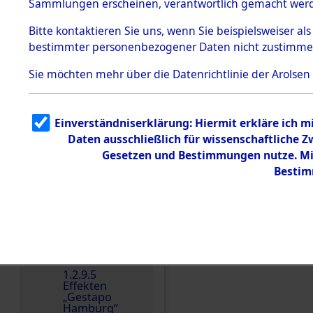
dem KZ
Sammlungen erscheinen, verantwortlich gemacht wer
Dachau
Bitte
kontaktieren
Sie uns, wenn Sie beispielsweiser al
Dokument
bestimmter personenbezogener Daten nicht zustimme
e
1.2.9.2
Sie möchten mehr über die Datenrichtlinie der Arolsen
Effekten aus
dem KZ
Dachau,
Bayerisches
Einverständniserklärung: Hiermit erkläre ich 
Landesentsch
ädigungsamt
Daten ausschließlich für wissenschaftliche
Gesetzen und Bestimmungen nutze. Mir
1.2.9.3
Effekten aus
Bestim
dem KZ
Neuengamm
e
1.2.9.4
Effekten nicht
Einen Kommentar schr
identifizierter
Eigentümer
1.2.9.5
Effekten
„Gestapo
Hamburg“