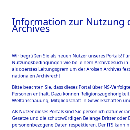
Information zur Nutzung d
Archives
HOME
BESTANDSBESCHREIBUNG
ARCHIVAL
Wir begrüßen Sie als neuen Nutzer unseres Portals! Für
Nutzungsbedingungen wie bei einem Archivbesuch in B
als oberstes Leitungsgremium der Arolsen Archives f
BESTÄNDE
0026 (108
nationalen Archivrecht.
1.
Bitte beachten Sie, dass dieses Portal über NS-Verfolgte
Inhaftierungsdoku
Personen enthält. Dazu können Religionszugehörigkeit,
mente
Weltanschauung, Mitgliedschaft in Gewerkschaften und 
1.2.9 Beim ITS
verwahrte
Als Nutzer dieses Portals sind Sie persönlich dafür vera
Effekten
Gesetze und die schutzwürdigen Belange Dritter oder B
1.2.9.1
personenbezogene Daten respektieren. Der ITS kann nic
Effekten aus