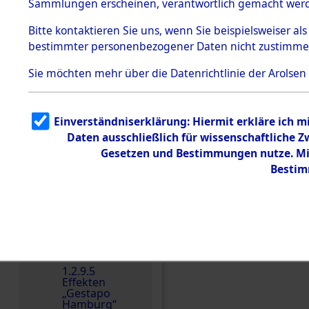
dem KZ
Sammlungen erscheinen, verantwortlich gemacht wer
Dachau
Bitte
kontaktieren
Sie uns, wenn Sie beispielsweiser al
Dokument
bestimmter personenbezogener Daten nicht zustimme
e
1.2.9.2
Sie möchten mehr über die Datenrichtlinie der Arolsen
Effekten aus
dem KZ
Dachau,
Bayerisches
Einverständniserklärung: Hiermit erkläre ich 
Landesentsch
ädigungsamt
Daten ausschließlich für wissenschaftliche
Gesetzen und Bestimmungen nutze. Mir
1.2.9.3
Effekten aus
Bestim
dem KZ
Neuengamm
e
1.2.9.4
Einen Kommentar schr
Effekten nicht
identifizierter
Eigentümer
1.2.9.5
Effekten
„Gestapo
Hamburg“