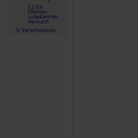
1.2.9.6
Effekten
unbekannter
Herkunft
5. Verschiedenes