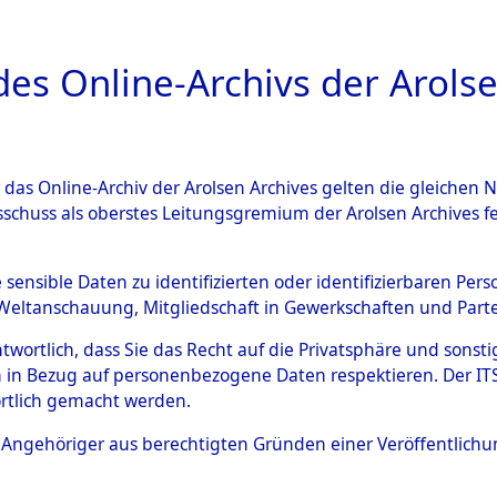
a
A
es Online-Archivs der Arolse
DIGITAL COLLEC
r das Online-Archiv der Arolsen Archives gelten die gleiche
ESCHREIBUNG
ARCHIVALE
ÜBERSICHT
BILD
sschuss als oberstes Leitungsgremium der Arolsen Archives 
020676)
e sensible Daten zu identifizierten oder identifizierbaren Pe
Weltanschauung, Mitgliedschaft in Gewerkschaften und Partei
antwortlich, dass Sie das Recht auf die Privatsphäre und sons
0003 (108020676)
 in Bezug auf personenbezogene Daten respektieren. Der ITS k
rtlich gemacht werden.
Person
MARCINIAK
ls Angehöriger aus berechtigten Gründen einer Veröffentlic