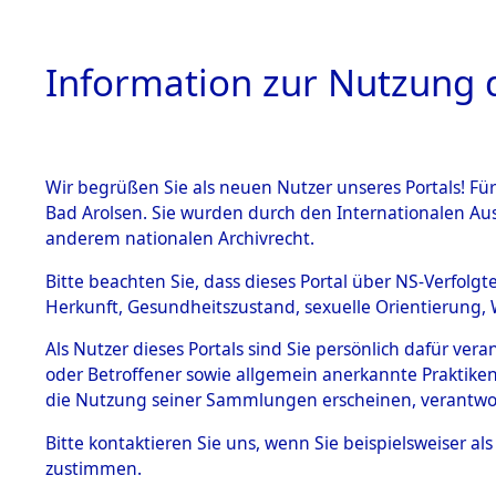
Information zur Nutzung d
Wir begrüßen Sie als neuen Nutzer unseres Portals! Fü
HOME
BESTANDSB
Bad Arolsen. Sie wurden durch den Internationalen Au
anderem nationalen Archivrecht.
BESTÄNDE
0003 (108
Bitte beachten Sie, dass dieses Portal über NS-Verfolgt
Herkunft, Gesundheitszustand, sexuelle Orientierung, 
1.
Inhaftierungsdoku
Als Nutzer dieses Portals sind Sie persönlich dafür ver
mente
oder Betroffener sowie allgemein anerkannte Praktiken
1.2.9 Beim ITS
die Nutzung seiner Sammlungen erscheinen, verantwo
verwahrte
Effekten
Bitte
kontaktieren
Sie uns, wenn Sie beispielsweiser a
1.2.9.1
zustimmen.
Effekten aus