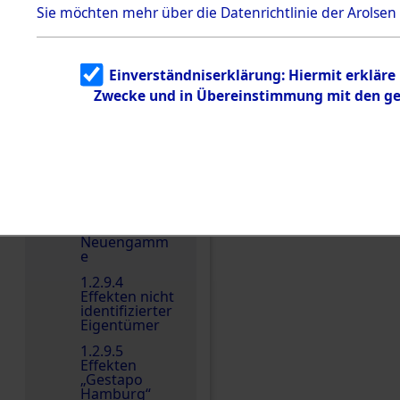
dem KZ
Sie möchten mehr über die Datenrichtlinie der Arolsen
Dachau
Einen Kommentar schr
Dokument
e
Einverständniserklärung: Hiermit erkläre
1.2.9.2
Zwecke und in Übereinstimmung mit den gel
Effekten aus
dem KZ
Dachau,
Bayerisches
Landesentsch
ädigungsamt
1.2.9.3
Effekten aus
dem KZ
Neuengamm
e
1.2.9.4
Effekten nicht
identifizierter
Eigentümer
1.2.9.5
Effekten
„Gestapo
Hamburg“