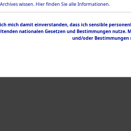
 Archives wissen.
Hier
finden Sie alle Informationen.
eiben →
0003 (108020676)
 ich mich damit einverstanden, dass ich sensible persone
tenden nationalen Gesetzen und Bestimmungen nutze. Mir
und/oder Bestimmungen st