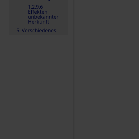
1.2.9.6
Effekten
unbekannter
Herkunft
5. Verschiedenes