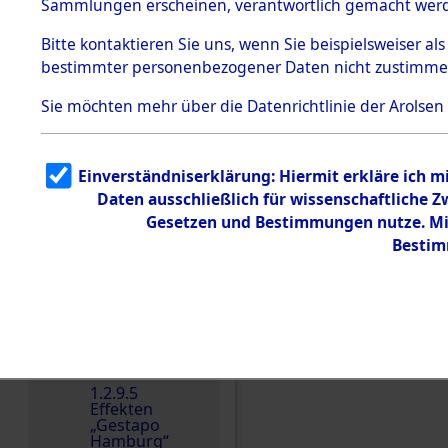
dem KZ
Sammlungen erscheinen, verantwortlich gemacht wer
Dachau
Bitte
kontaktieren
Sie uns, wenn Sie beispielsweiser al
Dokument
bestimmter personenbezogener Daten nicht zustimme
e
1.2.9.2
Sie möchten mehr über die Datenrichtlinie der Arolsen
Effekten aus
dem KZ
Dachau,
Bayerisches
Einverständniserklärung: Hiermit erkläre ich 
Landesentsch
ädigungsamt
Daten ausschließlich für wissenschaftliche
Gesetzen und Bestimmungen nutze. Mir
1.2.9.3
Effekten aus
Bestim
dem KZ
Neuengamm
e
1.2.9.4
Effekten nicht
identifizierter
Eigentümer
Einen Kommentar schr
1.2.9.5
Effekten
„Gestapo
Hamburg“