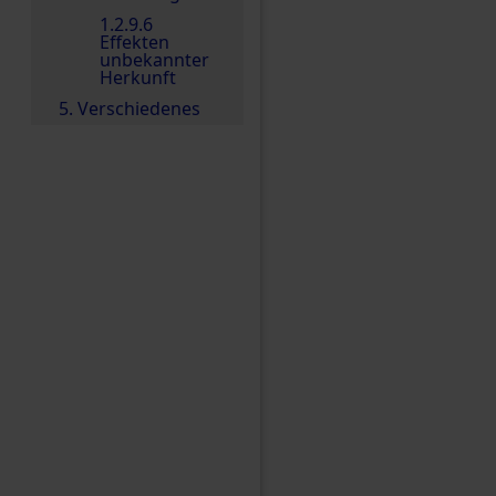
1.2.9.6
Effekten
unbekannter
Herkunft
5. Verschiedenes