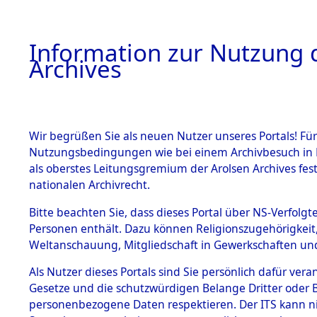
Information zur Nutzung d
Archives
HOME
BESTANDSBESCHREIBUNG
ARCHIVAL
Wir begrüßen Sie als neuen Nutzer unseres Portals! Für
Nutzungsbedingungen wie bei einem Archivbesuch in B
als oberstes Leitungsgremium der Arolsen Archives f
BESTÄNDE
0009 (108
nationalen Archivrecht.
1.
Bitte beachten Sie, dass dieses Portal über NS-Verfolgte
Inhaftierungsdoku
Personen enthält. Dazu können Religionszugehörigkeit,
mente
Weltanschauung, Mitgliedschaft in Gewerkschaften und 
1.2.9 Beim ITS
verwahrte
Als Nutzer dieses Portals sind Sie persönlich dafür vera
Effekten
Gesetze und die schutzwürdigen Belange Dritter oder B
1.2.9.1
personenbezogene Daten respektieren. Der ITS kann nic
Effekten aus