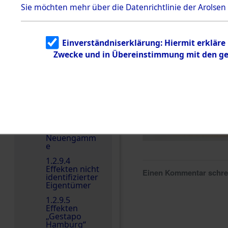
dem KZ
Sie möchten mehr über die Datenrichtlinie der Arolsen
Dachau
Dokument
e
Einverständniserklärung: Hiermit erkläre
1.2.9.2
Zwecke und in Übereinstimmung mit den gel
Effekten aus
dem KZ
Dachau,
Bayerisches
Landesentsch
ädigungsamt
1.2.9.3
Effekten aus
dem KZ
Neuengamm
e
1.2.9.4
Effekten nicht
Einen Kommentar schr
identifizierter
Eigentümer
1.2.9.5
Effekten
„Gestapo
Hamburg“