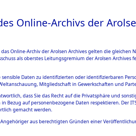
a
A
es Online-Archivs der Arolse
DIGITAL COLLEC
r das Online-Archiv der Arolsen Archives gelten die gleiche
ESCHREIBUNG
ARCHIVALE
ÜBERSICHT
BILD
sschuss als oberstes Leitungsgremium der Arolsen Archives 
020782)
e sensible Daten zu identifizierten oder identifizierbaren Pe
Weltanschauung, Mitgliedschaft in Gewerkschaften und Partei
antwortlich, dass Sie das Recht auf die Privatsphäre und sons
0051 (108020782)
 in Bezug auf personenbezogene Daten respektieren. Der ITS k
rtlich gemacht werden.
Person
NOWAK, C
ls Angehöriger aus berechtigten Gründen einer Veröffentlic