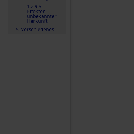
1.2.9.6
Effekten
unbekannter
Herkunft
5. Verschiedenes