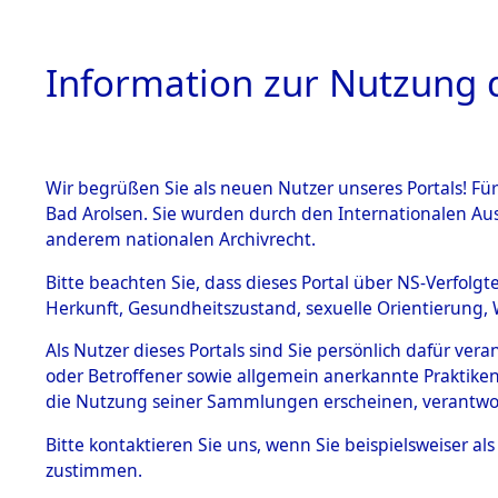
Information zur Nutzung d
Wir begrüßen Sie als neuen Nutzer unseres Portals! Fü
HOME
BESTANDSB
Bad Arolsen. Sie wurden durch den Internationalen Au
anderem nationalen Archivrecht.
BESTÄNDE
0051 (108
Bitte beachten Sie, dass dieses Portal über NS-Verfolgt
Herkunft, Gesundheitszustand, sexuelle Orientierung, 
1.
Inhaftierungsdoku
Als Nutzer dieses Portals sind Sie persönlich dafür ver
mente
oder Betroffener sowie allgemein anerkannte Praktiken
1.2.9 Beim ITS
die Nutzung seiner Sammlungen erscheinen, verantwo
verwahrte
Effekten
Bitte
kontaktieren
Sie uns, wenn Sie beispielsweiser a
1.2.9.1
zustimmen.
Effekten aus