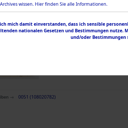
Bestand
 Archives wissen.
Hier
finden Sie alle Informationen.
Dokumente
 ich mich damit einverstanden, dass ich sensible persone
tenden nationalen Gesetzen und Bestimmungen nutze. Mir
und/oder Bestimmungen st
eiben →
0051 (108020782)