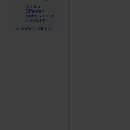
1.2.9.6
Effekten
unbekannter
Herkunft
5. Verschiedenes