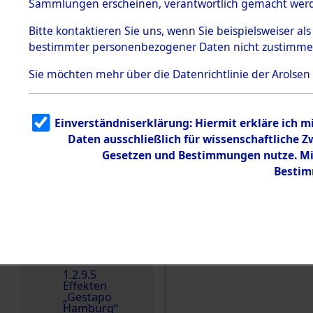
dem KZ
Sammlungen erscheinen, verantwortlich gemacht wer
Dachau
Bitte
kontaktieren
Sie uns, wenn Sie beispielsweiser al
Dokument
bestimmter personenbezogener Daten nicht zustimme
e
1.2.9.2
Sie möchten mehr über die Datenrichtlinie der Arolsen
Effekten aus
dem KZ
Dachau,
Bayerisches
Einverständniserklärung: Hiermit erkläre ich 
Landesentsch
ädigungsamt
Daten ausschließlich für wissenschaftliche
Einen Kommentar schr
Gesetzen und Bestimmungen nutze. Mir
1.2.9.3
Effekten aus
Bestim
dem KZ
Neuengamm
e
1.2.9.4
Effekten nicht
identifizierter
Eigentümer
1.2.9.5
Effekten
„Gestapo
Hamburg“