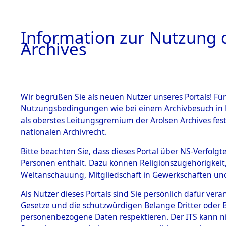
Information zur Nutzung d
Archives
HOME
BESTANDSBESCHREIBUNG
ARCHIVAL
Wir begrüßen Sie als neuen Nutzer unseres Portals! Für
Nutzungsbedingungen wie bei einem Archivbesuch in B
als oberstes Leitungsgremium der Arolsen Archives f
BESTÄNDE
0053 (108
nationalen Archivrecht.
1.
Bitte beachten Sie, dass dieses Portal über NS-Verfolgte
Inhaftierungsdoku
Personen enthält. Dazu können Religionszugehörigkeit,
mente
Weltanschauung, Mitgliedschaft in Gewerkschaften und 
1.2.9 Beim ITS
verwahrte
Als Nutzer dieses Portals sind Sie persönlich dafür vera
Effekten
Gesetze und die schutzwürdigen Belange Dritter oder B
1.2.9.1
personenbezogene Daten respektieren. Der ITS kann nic
Effekten aus