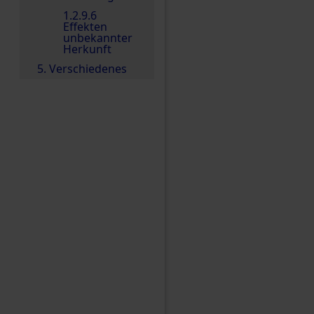
1.2.9.6
Effekten
unbekannter
Herkunft
5. Verschiedenes