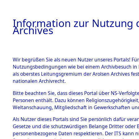
Information zur Nutzung d
Archives
HOME
BESTANDSBESCHREIBUNG
ARCHIVAL
Wir begrüßen Sie als neuen Nutzer unseres Portals! Für
Nutzungsbedingungen wie bei einem Archivbesuch in B
als oberstes Leitungsgremium der Arolsen Archives f
BESTÄNDE
0056 (108
nationalen Archivrecht.
1.
Bitte beachten Sie, dass dieses Portal über NS-Verfolgte
Inhaftierungsdoku
Personen enthält. Dazu können Religionszugehörigkeit,
mente
Weltanschauung, Mitgliedschaft in Gewerkschaften und 
1.2.9 Beim ITS
verwahrte
Als Nutzer dieses Portals sind Sie persönlich dafür vera
Effekten
Gesetze und die schutzwürdigen Belange Dritter oder B
1.2.9.1
personenbezogene Daten respektieren. Der ITS kann nic
Effekten aus