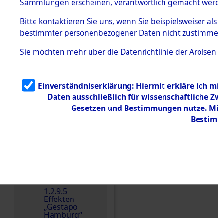
dem KZ
Sammlungen erscheinen, verantwortlich gemacht wer
Dachau
Bitte
kontaktieren
Sie uns, wenn Sie beispielsweiser al
Dokument
bestimmter personenbezogener Daten nicht zustimme
e
1.2.9.2
Sie möchten mehr über die Datenrichtlinie der Arolsen
Effekten aus
dem KZ
Dachau,
Bayerisches
Einverständniserklärung: Hiermit erkläre ich 
Landesentsch
ädigungsamt
Daten ausschließlich für wissenschaftliche
Einen Kommentar schr
Gesetzen und Bestimmungen nutze. Mir
1.2.9.3
Effekten aus
Bestim
dem KZ
Neuengamm
e
1.2.9.4
Effekten nicht
identifizierter
Eigentümer
1.2.9.5
Effekten
„Gestapo
Hamburg“