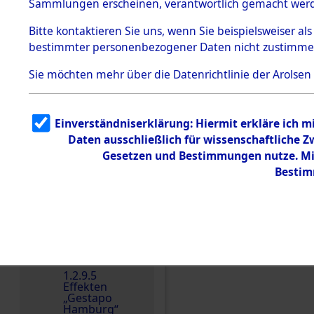
dem KZ
Sammlungen erscheinen, verantwortlich gemacht wer
Dachau
Bitte
kontaktieren
Sie uns, wenn Sie beispielsweiser al
Dokument
bestimmter personenbezogener Daten nicht zustimme
e
1.2.9.2
Sie möchten mehr über die Datenrichtlinie der Arolsen
Effekten aus
dem KZ
Dachau,
Bayerisches
Einverständniserklärung: Hiermit erkläre ich 
Landesentsch
ädigungsamt
Daten ausschließlich für wissenschaftliche
Einen Kommentar schr
Gesetzen und Bestimmungen nutze. Mir
1.2.9.3
Effekten aus
Bestim
dem KZ
Neuengamm
e
1.2.9.4
Effekten nicht
identifizierter
Eigentümer
1.2.9.5
Effekten
„Gestapo
Hamburg“