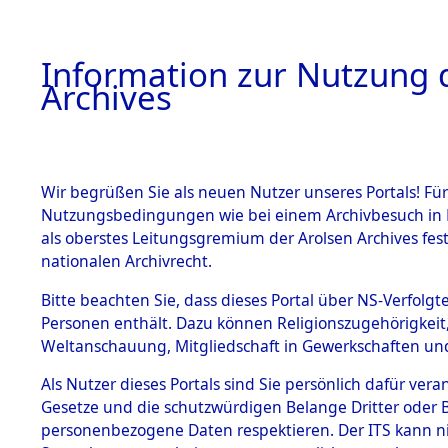
Information zur Nutzung d
Archives
HOME
BESTANDSBESCHREIBUNG
ARCHIVAL
Wir begrüßen Sie als neuen Nutzer unseres Portals! Für
Nutzungsbedingungen wie bei einem Archivbesuch in B
als oberstes Leitungsgremium der Arolsen Archives f
BESTÄNDE
0003 (108
nationalen Archivrecht.
1.
Bitte beachten Sie, dass dieses Portal über NS-Verfolgte
Inhaftierungsdoku
Personen enthält. Dazu können Religionszugehörigkeit,
mente
Weltanschauung, Mitgliedschaft in Gewerkschaften und 
1.2.9 Beim ITS
verwahrte
Als Nutzer dieses Portals sind Sie persönlich dafür vera
Effekten
Gesetze und die schutzwürdigen Belange Dritter oder B
1.2.9.1
personenbezogene Daten respektieren. Der ITS kann nic
Effekten aus