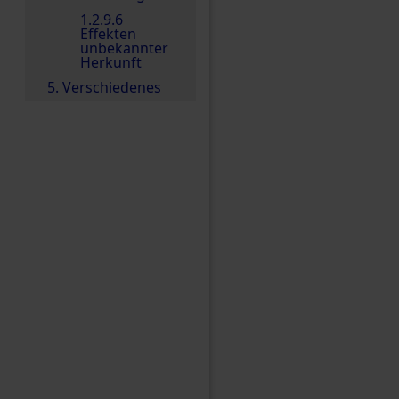
1.2.9.6
Effekten
unbekannter
Herkunft
5. Verschiedenes