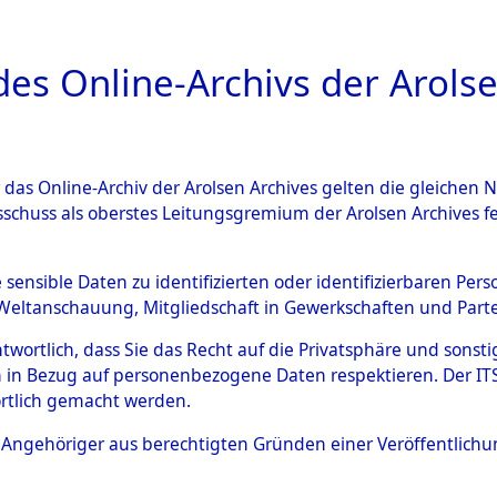
a
A
es Online-Archivs der Arolse
DIGITAL COLLEC
r das Online-Archiv der Arolsen Archives gelten die gleiche
ESCHREIBUNG
ARCHIVALE
ÜBERSICHT
BILD
sschuss als oberstes Leitungsgremium der Arolsen Archives 
020987)
e sensible Daten zu identifizierten oder identifizierbaren Pe
Weltanschauung, Mitgliedschaft in Gewerkschaften und Partei
antwortlich, dass Sie das Recht auf die Privatsphäre und sons
0002 (108020987)
 in Bezug auf personenbezogene Daten respektieren. Der ITS k
rtlich gemacht werden.
Person
SCHMIEDER
ls Angehöriger aus berechtigten Gründen einer Veröffentlic