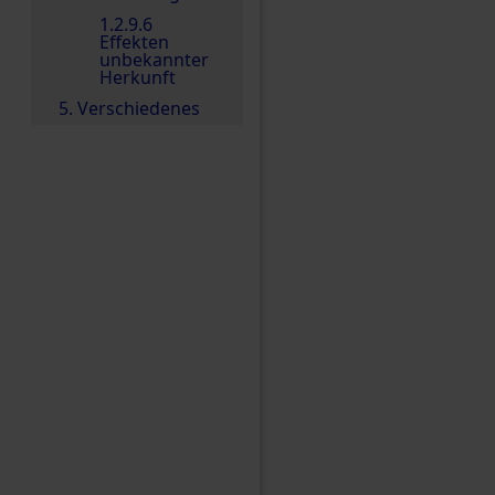
1.2.9.6
Effekten
unbekannter
Herkunft
5. Verschiedenes