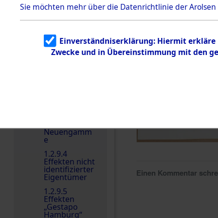
dem KZ
Sie möchten mehr über die Datenrichtlinie der Arolsen
Dachau
Dokument
e
Einverständniserklärung: Hiermit erkläre
1.2.9.2
Zwecke und in Übereinstimmung mit den gel
Effekten aus
dem KZ
Dachau,
Bayerisches
Landesentsch
ädigungsamt
1.2.9.3
Effekten aus
dem KZ
Neuengamm
e
1.2.9.4
Effekten nicht
identifizierter
Einen Kommentar schr
Eigentümer
1.2.9.5
Effekten
„Gestapo
Hamburg“