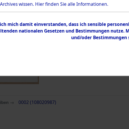
Bestand
 Archives wissen.
Hier
finden Sie alle Informationen.
Dokumente
 ich mich damit einverstanden, dass ich sensible persone
tenden nationalen Gesetzen und Bestimmungen nutze. Mir
und/oder Bestimmungen st
eiben →
0002 (108020987)