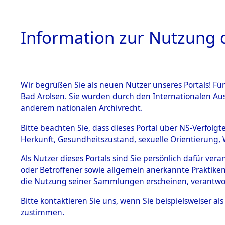
Information zur Nutzung d
Wir begrüßen Sie als neuen Nutzer unseres Portals! Fü
HOME
BESTANDSB
Bad Arolsen. Sie wurden durch den Internationalen Au
anderem nationalen Archivrecht.
BESTÄNDE
0002 (108
Bitte beachten Sie, dass dieses Portal über NS-Verfolgt
Herkunft, Gesundheitszustand, sexuelle Orientierung, 
1.
Inhaftierungsdoku
Als Nutzer dieses Portals sind Sie persönlich dafür ver
mente
oder Betroffener sowie allgemein anerkannte Praktiken
1.2.9 Beim ITS
die Nutzung seiner Sammlungen erscheinen, verantwo
verwahrte
Effekten
Bitte
kontaktieren
Sie uns, wenn Sie beispielsweiser a
1.2.9.1
zustimmen.
Effekten aus