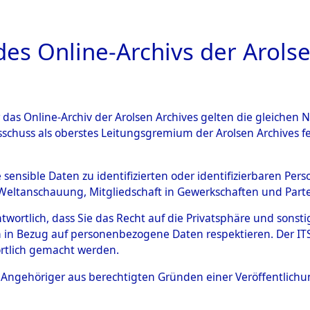
a
A
es Online-Archivs der Arolse
DIGITAL COLLEC
r das Online-Archiv der Arolsen Archives gelten die gleiche
ESCHREIBUNG
ARCHIVALE
ÜBERSICHT
BILD
sschuss als oberstes Leitungsgremium der Arolsen Archives 
021136)
e sensible Daten zu identifizierten oder identifizierbaren Pe
Weltanschauung, Mitgliedschaft in Gewerkschaften und Partei
antwortlich, dass Sie das Recht auf die Privatsphäre und sons
0001 (108021136)
 in Bezug auf personenbezogene Daten respektieren. Der ITS k
rtlich gemacht werden.
Person
WENZEL, C
ls Angehöriger aus berechtigten Gründen einer Veröffentlic