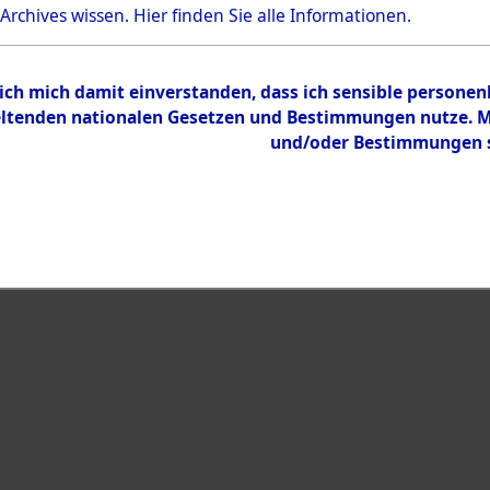
Bestand
 Archives wissen.
Hier
finden Sie alle Informationen.
Dokumente
 ich mich damit einverstanden, dass ich sensible persone
tenden nationalen Gesetzen und Bestimmungen nutze. Mir
und/oder Bestimmungen st
eiben →
0001 (108021136)