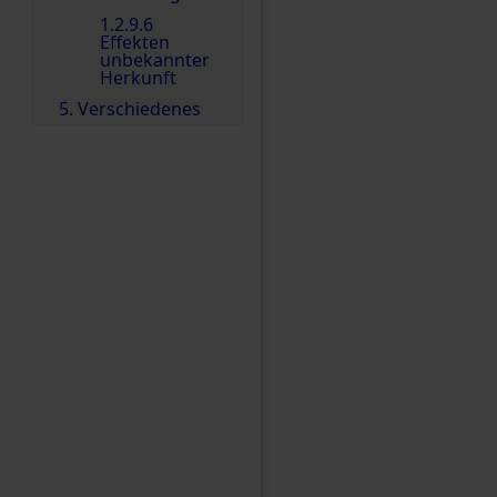
1.2.9.6
Effekten
unbekannter
Herkunft
5. Verschiedenes