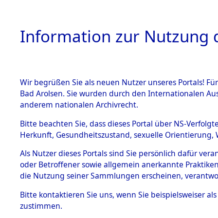
Information zur Nutzung d
Wir begrüßen Sie als neuen Nutzer unseres Portals! Fü
HOME
BESTANDSB
Bad Arolsen. Sie wurden durch den Internationalen Au
anderem nationalen Archivrecht.
BESTÄNDE
0001 (108
Bitte beachten Sie, dass dieses Portal über NS-Verfolgt
Herkunft, Gesundheitszustand, sexuelle Orientierung, 
1.
Inhaftierungsdoku
Als Nutzer dieses Portals sind Sie persönlich dafür ver
mente
oder Betroffener sowie allgemein anerkannte Praktiken
1.2.9 Beim ITS
die Nutzung seiner Sammlungen erscheinen, verantwo
verwahrte
Effekten
Bitte
kontaktieren
Sie uns, wenn Sie beispielsweiser a
1.2.9.1
zustimmen.
Effekten aus