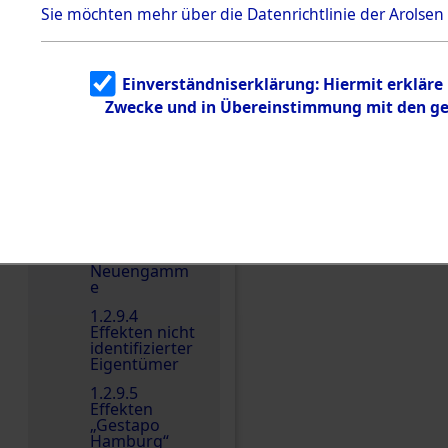
dem KZ
Sie möchten mehr über die Datenrichtlinie der Arolsen
Dachau
Dokument
e
Einverständniserklärung: Hiermit erkläre
1.2.9.2
Zwecke und in Übereinstimmung mit den gel
Effekten aus
dem KZ
Einen Kommentar schr
Dachau,
Bayerisches
Landesentsch
ädigungsamt
1.2.9.3
Effekten aus
dem KZ
Neuengamm
e
1.2.9.4
Effekten nicht
identifizierter
Eigentümer
1.2.9.5
Effekten
„Gestapo
Hamburg“