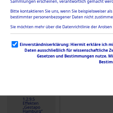
dem KZ
Sammlungen erscheinen, verantwortlich gemacht wer
Dachau
Bitte
kontaktieren
Sie uns, wenn Sie beispielsweiser al
Dokument
bestimmter personenbezogener Daten nicht zustimme
e
1.2.9.2
Sie möchten mehr über die Datenrichtlinie der Arolsen
Effekten aus
dem KZ
Dachau,
Bayerisches
Einverständniserklärung: Hiermit erkläre ich 
Landesentsch
ädigungsamt
Daten ausschließlich für wissenschaftliche
Gesetzen und Bestimmungen nutze. Mir
1.2.9.3
Effekten aus
Bestim
dem KZ
Neuengamm
e
1.2.9.4
Effekten nicht
identifizierter
Einen Kommentar schr
Eigentümer
1.2.9.5
Effekten
„Gestapo
Hamburg“