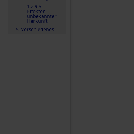
1.2.9.6
Effekten
unbekannter
Herkunft
5. Verschiedenes