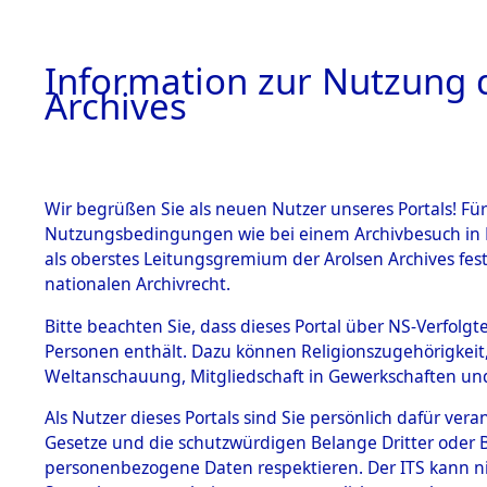
Information zur Nutzung d
Archives
HOME
BESTANDSBESCHREIBUNG
ARCHIVAL
Wir begrüßen Sie als neuen Nutzer unseres Portals! Für
Nutzungsbedingungen wie bei einem Archivbesuch in B
als oberstes Leitungsgremium der Arolsen Archives f
BESTÄNDE
0003 (108
nationalen Archivrecht.
1.
Bitte beachten Sie, dass dieses Portal über NS-Verfolgte
Inhaftierungsdoku
Personen enthält. Dazu können Religionszugehörigkeit,
mente
Weltanschauung, Mitgliedschaft in Gewerkschaften und 
1.2.9 Beim ITS
verwahrte
Als Nutzer dieses Portals sind Sie persönlich dafür vera
Effekten
Gesetze und die schutzwürdigen Belange Dritter oder B
1.2.9.1
personenbezogene Daten respektieren. Der ITS kann nic
Effekten aus