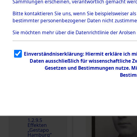
dem KZ
Sammlungen erscheinen, verantwortlich gemacht wer
Dachau
Bitte
kontaktieren
Sie uns, wenn Sie beispielsweiser al
Dokument
bestimmter personenbezogener Daten nicht zustimme
e
1.2.9.2
Sie möchten mehr über die Datenrichtlinie der Arolsen
Effekten aus
dem KZ
Dachau,
Bayerisches
Einverständniserklärung: Hiermit erkläre ich 
Landesentsch
ädigungsamt
Daten ausschließlich für wissenschaftliche
Gesetzen und Bestimmungen nutze. Mir
1.2.9.3
Effekten aus
Bestim
dem KZ
Neuengamm
e
1.2.9.4
Effekten nicht
identifizierter
Eigentümer
1.2.9.5
Effekten
„Gestapo
Hamburg“