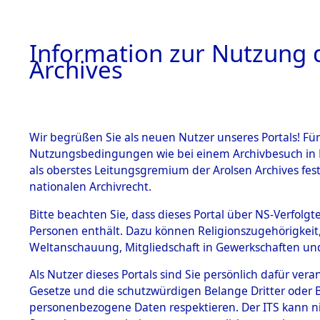
Information zur Nutzung d
Archives
HOME
BESTANDSBESCHREIBUNG
ARCHIVAL
Wir begrüßen Sie als neuen Nutzer unseres Portals! Für
Nutzungsbedingungen wie bei einem Archivbesuch in B
als oberstes Leitungsgremium der Arolsen Archives f
BESTÄNDE
0048 (108
nationalen Archivrecht.
1.
Bitte beachten Sie, dass dieses Portal über NS-Verfolgte
Inhaftierungsdoku
Personen enthält. Dazu können Religionszugehörigkeit,
mente
Weltanschauung, Mitgliedschaft in Gewerkschaften und 
1.2.9 Beim ITS
verwahrte
Als Nutzer dieses Portals sind Sie persönlich dafür vera
Effekten
Gesetze und die schutzwürdigen Belange Dritter oder B
1.2.9.1
personenbezogene Daten respektieren. Der ITS kann nic
Effekten aus