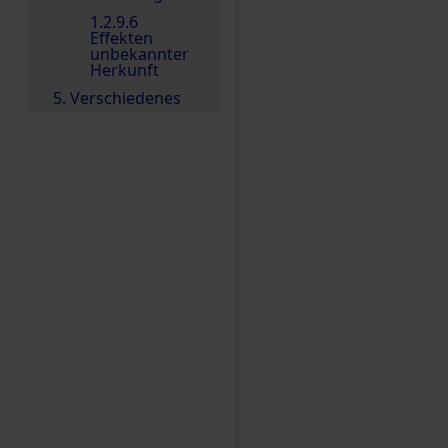
1.2.9.6
Effekten
unbekannter
Herkunft
5. Verschiedenes