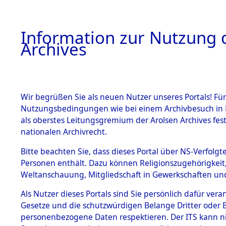
Information zur Nutzung d
Archives
HOME
BESTANDSBESCHREIBUNG
ARCHIVAL
Wir begrüßen Sie als neuen Nutzer unseres Portals! Für
Nutzungsbedingungen wie bei einem Archivbesuch in B
als oberstes Leitungsgremium der Arolsen Archives f
BESTÄNDE
0060 (108
nationalen Archivrecht.
1.
Bitte beachten Sie, dass dieses Portal über NS-Verfolgte
Inhaftierungsdoku
Personen enthält. Dazu können Religionszugehörigkeit,
mente
Weltanschauung, Mitgliedschaft in Gewerkschaften und 
1.2.9 Beim ITS
verwahrte
Als Nutzer dieses Portals sind Sie persönlich dafür vera
Effekten
Gesetze und die schutzwürdigen Belange Dritter oder B
1.2.9.1
personenbezogene Daten respektieren. Der ITS kann nic
Effekten aus