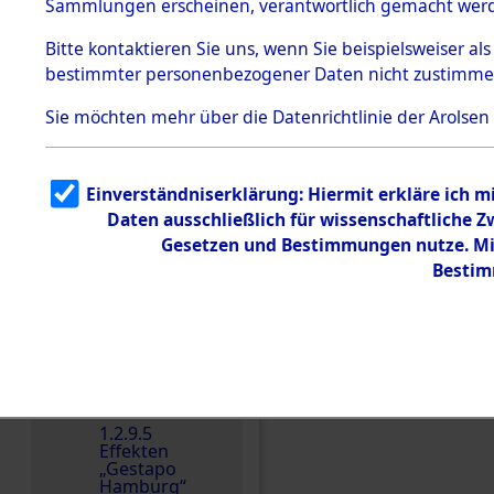
dem KZ
Sammlungen erscheinen, verantwortlich gemacht wer
Dachau
Bitte
kontaktieren
Sie uns, wenn Sie beispielsweiser al
Dokument
bestimmter personenbezogener Daten nicht zustimme
e
1.2.9.2
Sie möchten mehr über die Datenrichtlinie der Arolsen
Effekten aus
dem KZ
Dachau,
Bayerisches
Einverständniserklärung: Hiermit erkläre ich 
Landesentsch
ädigungsamt
Daten ausschließlich für wissenschaftliche
Gesetzen und Bestimmungen nutze. Mir
1.2.9.3
Effekten aus
Bestim
dem KZ
Neuengamm
e
1.2.9.4
Einen Kommentar schr
Effekten nicht
identifizierter
Eigentümer
1.2.9.5
Effekten
„Gestapo
Hamburg“