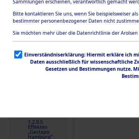
dem KZ
Sammlungen erscheinen, verantwortlich gemacht wer
Dachau
Bitte
kontaktieren
Sie uns, wenn Sie beispielsweiser al
Dokument
bestimmter personenbezogener Daten nicht zustimme
e
1.2.9.2
Sie möchten mehr über die Datenrichtlinie der Arolsen
Effekten aus
dem KZ
Dachau,
Bayerisches
Einverständniserklärung: Hiermit erkläre ich 
Landesentsch
ädigungsamt
Daten ausschließlich für wissenschaftliche
Einen Kommentar schr
Gesetzen und Bestimmungen nutze. Mir
1.2.9.3
Effekten aus
Bestim
dem KZ
Neuengamm
e
1.2.9.4
Effekten nicht
identifizierter
Eigentümer
1.2.9.5
Effekten
„Gestapo
Hamburg“