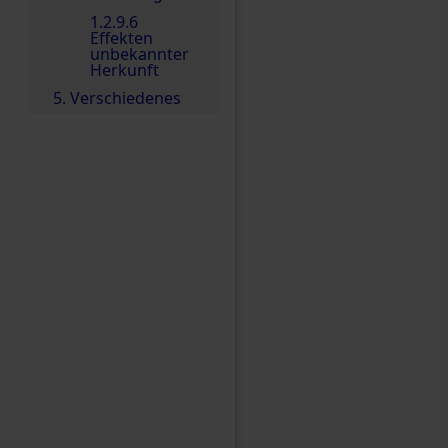
1.2.9.6
Effekten
unbekannter
Herkunft
5. Verschiedenes