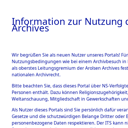
Information zur Nutzung d
Archives
HOME
BESTANDSBESCHREIBUNG
ARCHIVAL
Wir begrüßen Sie als neuen Nutzer unseres Portals! Für
Nutzungsbedingungen wie bei einem Archivbesuch in B
als oberstes Leitungsgremium der Arolsen Archives f
BESTÄNDE
0002 (108
nationalen Archivrecht.
1.
Bitte beachten Sie, dass dieses Portal über NS-Verfolgte
Inhaftierungsdoku
Personen enthält. Dazu können Religionszugehörigkeit,
mente
Weltanschauung, Mitgliedschaft in Gewerkschaften und 
1.2.9 Beim ITS
verwahrte
Als Nutzer dieses Portals sind Sie persönlich dafür vera
Effekten
Gesetze und die schutzwürdigen Belange Dritter oder B
1.2.9.1
personenbezogene Daten respektieren. Der ITS kann nic
Effekten aus