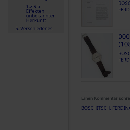
BOSC
1.2.9.6
FERD
Effekten
unbekannter
Herkunft
5. Verschiedenes
000
(10
BOSC
FERD
Einen Kommentar schr
BOSCHITSCH, FERDI