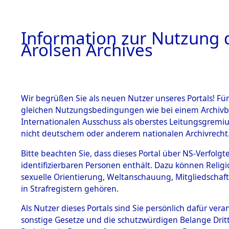
a
A
Information zur Nutzung d
Arolsen Archives
HOME
BESTANDSBESCHREIBUNG
PERSONEN
Wir begrüßen Sie als neuen Nutzer unseres Portals! Für
gleichen Nutzungsbedingungen wie bei einem Archivbe
Internationalen Ausschuss als oberstes Leitungsgremi
BESTÄNDE
3
Akten
fü
nicht deutschem oder anderem nationalen Archivrecht
BOSCHITS
1.
Bitte beachten Sie, dass dieses Portal über NS-Verfolgte
Inhaftierungsdoku
identifizierbaren Personen enthält. Dazu können Relig
mente
FERDINAN
sexuelle Orientierung, Weltanschauung, Mitgliedschaf
1.2.9 Beim ITS
in Strafregistern gehören.
verwahrte
Effekten
Als Nutzer dieses Portals sind Sie persönlich dafür vera
BOSCHITSCH, FE
1.2.9.1
sonstige Gesetze und die schutzwürdigen Belange Drit
Effekten aus