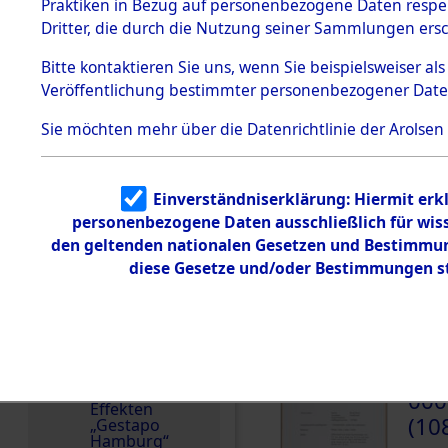
dem KZ
Praktiken in Bezug auf personenbezogene Daten respekt
Land
Dachau
Dritter, die durch die Nutzung seiner Sammlungen ers
Deutschland
Dokument
Bitte
kontaktieren
Sie uns, wenn Sie beispielsweiser a
e
Häftlingsnummer
Veröffentlichung bestimmter personenbezogener Date
137963
1.2.9.2
Effekten aus
Sie möchten mehr über die Datenrichtlinie der Arolsen
dem KZ
Dachau,
Bayerisches
Landesentsch
ädigungsamt
Einverständniserklärung: Hiermit erkl
DOKUMENTE
personenbezogene Daten ausschließlich für wis
1.2.9.3
Effekten aus
den geltenden nationalen Gesetzen und Bestimmung
dem KZ
000
diese Gesetze und/oder Bestimmungen st
Neuengamm
e
(10
1.2.9.4
BOSC
Effekten nicht
identifizierter
FERD
Eigentümer
1.2.9.5
000
Effekten
(10
„Gestapo
Hamburg“