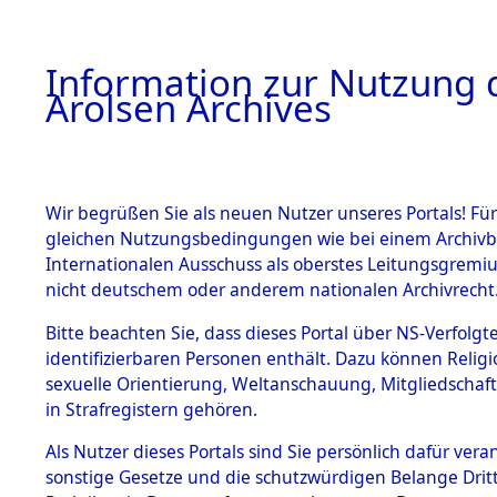
a
A
Information zur Nutzung d
Arolsen Archives
HOME
BESTANDSBESCHREIBUNG
PERSONEN
Wir begrüßen Sie als neuen Nutzer unseres Portals! Für
gleichen Nutzungsbedingungen wie bei einem Archivbe
Internationalen Ausschuss als oberstes Leitungsgremi
BESTÄNDE
9
Akten
fü
nicht deutschem oder anderem nationalen Archivrecht
BOSHKOW,
1.
Bitte beachten Sie, dass dieses Portal über NS-Verfolgte
Inhaftierungsdoku
identifizierbaren Personen enthält. Dazu können Relig
mente
sexuelle Orientierung, Weltanschauung, Mitgliedschaf
1.2.9 Beim ITS
BOSHKOW, ELLIA
in Strafregistern gehören.
verwahrte
Effekten
Als Nutzer dieses Portals sind Sie persönlich dafür vera
Land
1.2.9.1
sonstige Gesetze und die schutzwürdigen Belange Drit
Effekten aus
Bulgarien