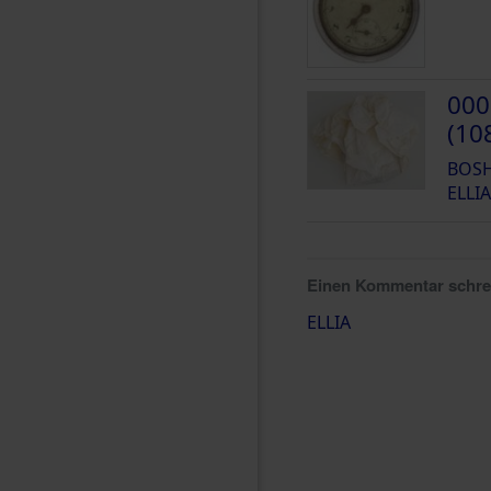
000
(10
BOSH
ELLIA
Einen Kommentar schr
ELLIA