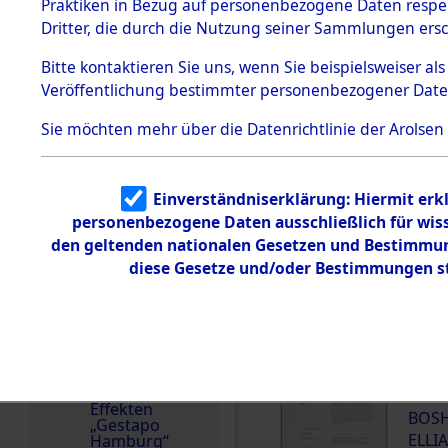
dem KZ
Praktiken in Bezug auf personenbezogene Daten respekt
Dachau
Namensvarianten
Dritter, die durch die Nutzung seiner Sammlungen ers
FAWLOFF
Dokument
Bitte
kontaktieren
Sie uns, wenn Sie beispielsweiser a
e
Veröffentlichung bestimmter personenbezogener Date
1.2.9.2
Effekten aus
Sie möchten mehr über die Datenrichtlinie der Arolsen
dem KZ
Dachau,
Bayerisches
DOKUMENTE
Landesentsch
ädigungsamt
Einverständniserklärung: Hiermit erkl
personenbezogene Daten ausschließlich für wis
1.2.9.3
000
Effekten aus
den geltenden nationalen Gesetzen und Bestimmung
(10
dem KZ
diese Gesetze und/oder Bestimmungen st
Neuengamm
e
BOSH
ELLIA
1.2.9.4
Effekten nicht
identifizierter
000
Eigentümer
(10
1.2.9.5
Effekten
BOSH
„Gestapo
ELLIA
Hamburg“