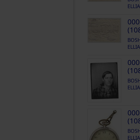
ELLIA
000
(10
BOSH
ELLIA
000
(10
BOSH
ELLIA
000
(10
BOSH
ELLIA