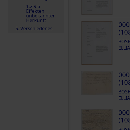
1.2.9.6
Effekten
unbekannter
Herkunft
000
5. Verschiedenes
(10
BOSH
ELLIA
000
(10
BOSH
ELLIA
000
(10
BOSH