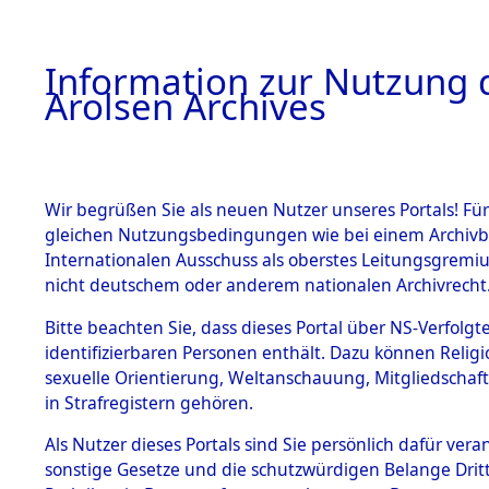
a
A
Information zur Nutzung d
Arolsen Archives
HOME
BESTANDSBESCHREIBUNG
PERSONEN
Wir begrüßen Sie als neuen Nutzer unseres Portals! Für
gleichen Nutzungsbedingungen wie bei einem Archivbe
Internationalen Ausschuss als oberstes Leitungsgremi
BESTÄNDE
3
Akten
fü
nicht deutschem oder anderem nationalen Archivrecht
BRUCHMAN
1.
Bitte beachten Sie, dass dieses Portal über NS-Verfolgte
Inhaftierungsdoku
identifizierbaren Personen enthält. Dazu können Relig
mente
sexuelle Orientierung, Weltanschauung, Mitgliedschaf
1.2.9 Beim ITS
BRUCHMANN, KA
in Strafregistern gehören.
verwahrte
Effekten
geb. 22. Februar 1896
Als Nutzer dieses Portals sind Sie persönlich dafür vera
1.2.9.1
sonstige Gesetze und die schutzwürdigen Belange Drit
Effekten aus
Land