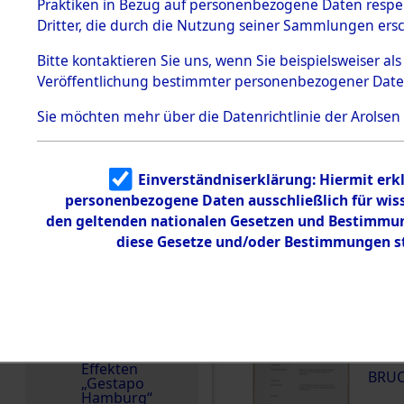
dem KZ
Praktiken in Bezug auf personenbezogene Daten respekt
Dachau
Deutschland
Dritter, die durch die Nutzung seiner Sammlungen ers
Häftlingsnummer
Dokument
Bitte
kontaktieren
Sie uns, wenn Sie beispielsweiser a
e
60903
Veröffentlichung bestimmter personenbezogener Date
1.2.9.2
Effekten aus
Sie möchten mehr über die Datenrichtlinie der Arolsen
dem KZ
Dachau,
Bayerisches
Landesentsch
DOKUMENTE
ädigungsamt
Einverständniserklärung: Hiermit erkl
personenbezogene Daten ausschließlich für wis
1.2.9.3
Effekten aus
den geltenden nationalen Gesetzen und Bestimmung
000
dem KZ
diese Gesetze und/oder Bestimmungen st
Neuengamm
(10
e
BRUC
1.2.9.4
Effekten nicht
identifizierter
000
Eigentümer
(10
1.2.9.5
Effekten
BRUC
„Gestapo
Hamburg“