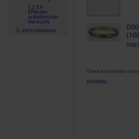
1.2.9.6
Effekten
unbekannter
Herkunft
000
5. Verschiedenes
(10
FERL
Einen Kommentar schr
JOHANN