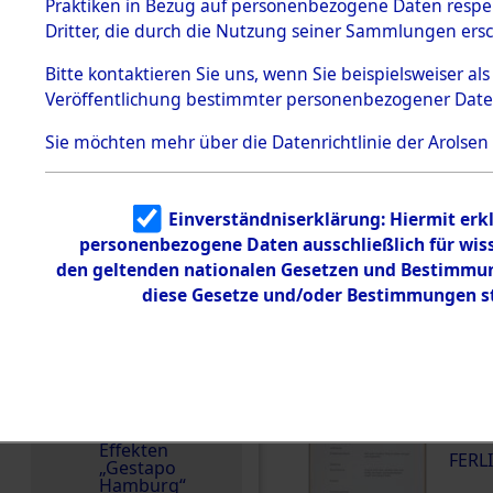
dem KZ
Praktiken in Bezug auf personenbezogene Daten respekt
Dachau
Deutschland
Dritter, die durch die Nutzung seiner Sammlungen ers
Häftlingsnummer
Dokument
Bitte
kontaktieren
Sie uns, wenn Sie beispielsweiser a
e
144826
Veröffentlichung bestimmter personenbezogener Date
1.2.9.2
Effekten aus
Sie möchten mehr über die Datenrichtlinie der Arolsen
dem KZ
Dachau,
Bayerisches
Landesentsch
DOKUMENTE
ädigungsamt
Einverständniserklärung: Hiermit erkl
personenbezogene Daten ausschließlich für wis
1.2.9.3
Effekten aus
den geltenden nationalen Gesetzen und Bestimmung
000
dem KZ
diese Gesetze und/oder Bestimmungen st
Neuengamm
(10
e
FERL
1.2.9.4
Effekten nicht
identifizierter
000
Eigentümer
(10
1.2.9.5
Effekten
FERL
„Gestapo
Hamburg“