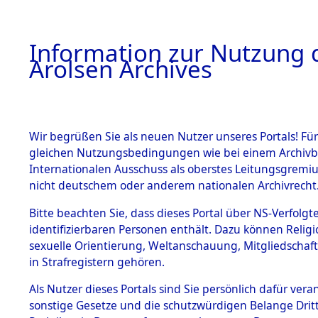
a
A
Information zur Nutzung d
Arolsen Archives
HOME
BESTANDSBESCHREIBUNG
PERSONEN
Wir begrüßen Sie als neuen Nutzer unseres Portals! Für
gleichen Nutzungsbedingungen wie bei einem Archivbe
Internationalen Ausschuss als oberstes Leitungsgremi
BESTÄNDE
3
Akten
fü
nicht deutschem oder anderem nationalen Archivrecht
JOHANN
1.
Bitte beachten Sie, dass dieses Portal über NS-Verfolgte
Inhaftierungsdoku
identifizierbaren Personen enthält. Dazu können Relig
mente
sexuelle Orientierung, Weltanschauung, Mitgliedschaf
1.2.9 Beim ITS
FERLIN, JOHANN
in Strafregistern gehören.
verwahrte
Effekten
geb. 10. März 1914
Als Nutzer dieses Portals sind Sie persönlich dafür vera
1.2.9.1
sonstige Gesetze und die schutzwürdigen Belange Drit
Effekten aus
Land