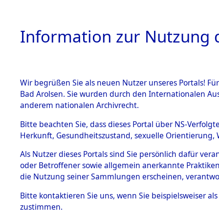
Information zur Nutzung d
Wir begrüßen Sie als neuen Nutzer unseres Portals! Fü
HOME
BESTANDSB
Bad Arolsen. Sie wurden durch den Internationalen Au
anderem nationalen Archivrecht.
BESTÄNDE
3
Akten
fü
Bitte beachten Sie, dass dieses Portal über NS-Verfolgt
Herkunft, Gesundheitszustand, sexuelle Orientierung, 
1.
Inhaftierungsdoku
Als Nutzer dieses Portals sind Sie persönlich dafür ver
HOCHREIN, WILH
mente
oder Betroffener sowie allgemein anerkannte Praktiken
geb. 27. Oktober 191
1.2.9 Beim ITS
die Nutzung seiner Sammlungen erscheinen, verantwo
verwahrte
Effekten
Land
Bitte
kontaktieren
Sie uns, wenn Sie beispielsweiser a
1.2.9.1
zustimmen.
Weitere Angaben
Effekten aus