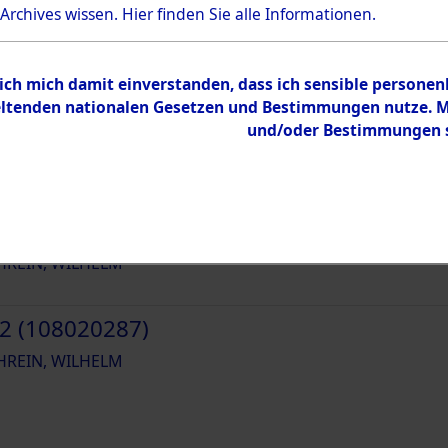
und Erschließung durch Nachforschungen e
 Archives wissen.
Hier
finden Sie alle Informationen.
Familien (oder andere Berechtigte) zurü
45084
 ich mich damit einverstanden, dass ich sensible persone
tenden nationalen Gesetzen und Bestimmungen nutze. Mir
und/oder Bestimmungen st
1 (108020286)
REIN, WILHELM
2 (108020287)
REIN, WILHELM