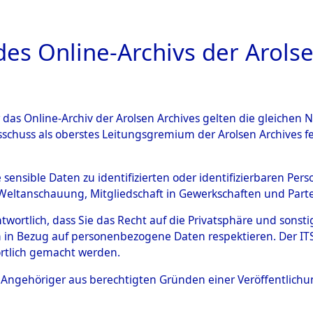
a
A
es Online-Archivs der Arolse
DIGITAL COLLEC
r das Online-Archiv der Arolsen Archives gelten die gleiche
ESCHREIBUNG
PERSONENINDEX
PERSON
sschuss als oberstes Leitungsgremium der Arolsen Archives 
r
HOCHREIN, WILHELM
e sensible Daten zu identifizierten oder identifizierbaren Pe
Weltanschauung, Mitgliedschaft in Gewerkschaften und Partei
antwortlich, dass Sie das Recht auf die Privatsphäre und sons
ELM
 in Bezug auf personenbezogene Daten respektieren. Der ITS k
4
rtlich gemacht werden.
Deutschland
ls Angehöriger aus berechtigten Gründen einer Veröffentlic
Die Personalien des Effekteneigentümer