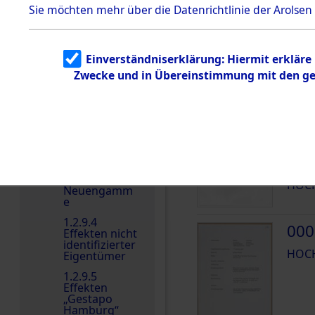
dem KZ
Sie möchten mehr über die Datenrichtlinie der Arolsen
Dachau
Dokument
Häftlingsnummer
e
Einverständniserklärung: Hiermit erkläre
1.2.9.2
Zwecke und in Übereinstimmung mit den gel
Effekten aus
dem KZ
Dachau,
Bayerisches
DOKUMENTE
Landesentsch
ädigungsamt
1.2.9.3
000
Effekten aus
dem KZ
HOCH
Neuengamm
e
1.2.9.4
000
Effekten nicht
identifizierter
HOCH
Eigentümer
1.2.9.5
Effekten
„Gestapo
Hamburg“