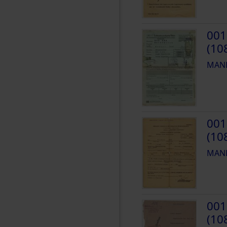
001
(10
MANH
001
(10
MANH
001
(10