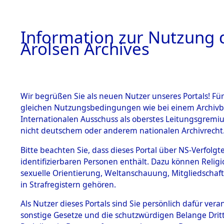
a
A
Information zur Nutzung d
Arolsen Archives
HOME
BESTANDSBESCHREIBUNG
PERSONEN
Wir begrüßen Sie als neuen Nutzer unseres Portals! Für
gleichen Nutzungsbedingungen wie bei einem Archivbe
Internationalen Ausschuss als oberstes Leitungsgremi
BESTÄNDE
32
Akten
f
nicht deutschem oder anderem nationalen Archivrecht
MANHAL, 
1.
Bitte beachten Sie, dass dieses Portal über NS-Verfolgte
Inhaftierungsdoku
identifizierbaren Personen enthält. Dazu können Relig
mente
sexuelle Orientierung, Weltanschauung, Mitgliedschaf
1.2.9 Beim ITS
MANHAL, JOSEF
in Strafregistern gehören.
verwahrte
Effekten
geb. 22. Dezember 19
Als Nutzer dieses Portals sind Sie persönlich dafür vera
1.2.9.1
sonstige Gesetze und die schutzwürdigen Belange Drit
Effekten aus
Land