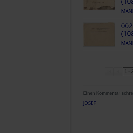
(10
MANH
002
(10
MANH
Einen Kommentar schr
JOSEF