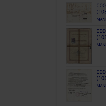
000
(10
MANH
000
(10
MANH
000
(10
MANH