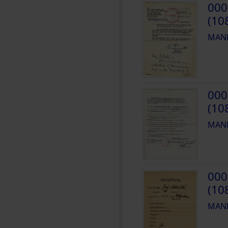
000
(10
MANH
000
(10
MANH
000
(10
MANH