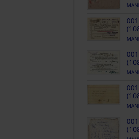
MANH
001
(10
MANH
001
(10
MANH
001
(10
MANH
001
(10