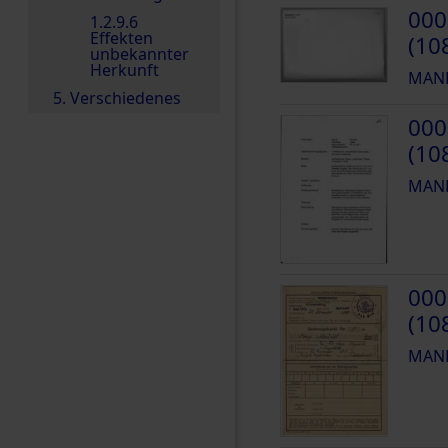
000
1.2.9.6
Effekten
(10
unbekannter
Herkunft
MANH
5. Verschiedenes
000
(10
MANH
000
(10
MANH