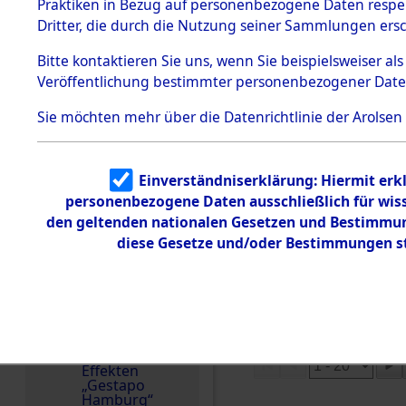
dem KZ
Praktiken in Bezug auf personenbezogene Daten respekt
Dachau
Tschechische Republi
Dritter, die durch die Nutzung seiner Sammlungen ers
Weitere Angaben
Dokument
Bitte
kontaktieren
Sie uns, wenn Sie beispielsweiser a
e
25.1.2022: Die Effekt
Veröffentlichung bestimmter personenbezogener Date
1.2.9.2
Familien (oder andere
Effekten aus
zurückgegeben.
Sie möchten mehr über die Datenrichtlinie der Arolsen
dem KZ
Dachau,
Bayerisches
Landesentsch
ädigungsamt
Einverständniserklärung: Hiermit erkl
personenbezogene Daten ausschließlich für wis
1.2.9.3
DOKUMENTE
Effekten aus
den geltenden nationalen Gesetzen und Bestimmung
dem KZ
diese Gesetze und/oder Bestimmungen st
Neuengamm
e
Treffer pro Seite:
1.2.9.4
Effekten nicht
Reihenfolge:
identifizierter
Eigentümer
Blättern:
1.2.9.5
Effekten
„Gestapo
Hamburg“