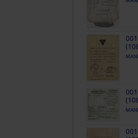
MANH
001
(10
MANH
001
(10
MANH
001