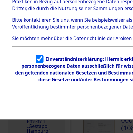
dem KZ
Praktiken in Bezug auf personenbezogene Daten respekt
Dachau
Dritter, die durch die Nutzung seiner Sammlungen ers
Land
Dokument
Deutschland
Bitte
kontaktieren
Sie uns, wenn Sie beispielsweiser a
e
Veröffentlichung bestimmter personenbezogener Date
Häftlingsnummer
1.2.9.2
Effekten aus
140608
Sie möchten mehr über die Datenrichtlinie der Arolsen
dem KZ
Dachau,
Bayerisches
Landesentsch
ädigungsamt
Einverständniserklärung: Hiermit erkl
personenbezogene Daten ausschließlich für wis
1.2.9.3
DOKUMENTE
Effekten aus
den geltenden nationalen Gesetzen und Bestimmung
dem KZ
diese Gesetze und/oder Bestimmungen st
Neuengamm
e
000
1.2.9.4
(10
Effekten nicht
identifizierter
SALE
Eigentümer
1.2.9.5
000
Effekten
„Gestapo
(10
Hamburg“