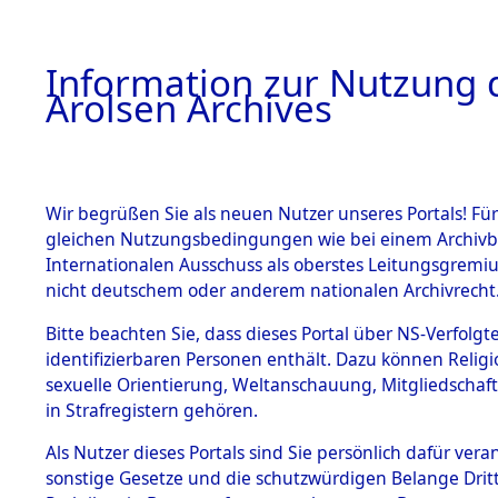
a
A
Information zur Nutzung d
Arolsen Archives
HOME
BESTANDSBESCHREIBUNG
PERSONEN
Wir begrüßen Sie als neuen Nutzer unseres Portals! Für
gleichen Nutzungsbedingungen wie bei einem Archivbe
Internationalen Ausschuss als oberstes Leitungsgremi
BESTÄNDE
4
Akten
fü
nicht deutschem oder anderem nationalen Archivrecht
SALETTEN,
1.
Bitte beachten Sie, dass dieses Portal über NS-Verfolgte
Inhaftierungsdoku
identifizierbaren Personen enthält. Dazu können Relig
mente
VALENTIN
sexuelle Orientierung, Weltanschauung, Mitgliedschaf
1.2.9 Beim ITS
in Strafregistern gehören.
verwahrte
Effekten
Als Nutzer dieses Portals sind Sie persönlich dafür vera
SALETTEN, VALEN
1.2.9.1
sonstige Gesetze und die schutzwürdigen Belange Drit
Effekten aus
geb. 5. August 1878