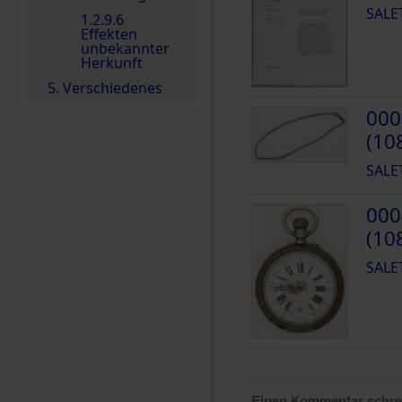
SALE
1.2.9.6
Effekten
unbekannter
Herkunft
5. Verschiedenes
000
(10
SALE
000
(10
SALE
Einen Kommentar schr