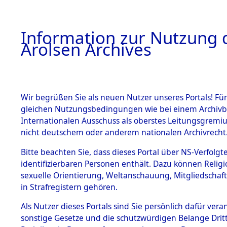
a
A
Information zur Nutzung d
Arolsen Archives
HOME
BESTANDSBESCHREIBUNG
PERSONEN
Wir begrüßen Sie als neuen Nutzer unseres Portals! Für
gleichen Nutzungsbedingungen wie bei einem Archivbe
Internationalen Ausschuss als oberstes Leitungsgremi
BESTÄNDE
5
Akten
fü
nicht deutschem oder anderem nationalen Archivrecht
ADOLF
1.
Bitte beachten Sie, dass dieses Portal über NS-Verfolgte
Inhaftierungsdoku
identifizierbaren Personen enthält. Dazu können Relig
mente
sexuelle Orientierung, Weltanschauung, Mitgliedschaf
1.2.9 Beim ITS
SCHMID, ADOLF
in Strafregistern gehören.
verwahrte
Effekten
geb. 13. November 18
Als Nutzer dieses Portals sind Sie persönlich dafür vera
1.2.9.1
sonstige Gesetze und die schutzwürdigen Belange Drit
Effekten aus
Land