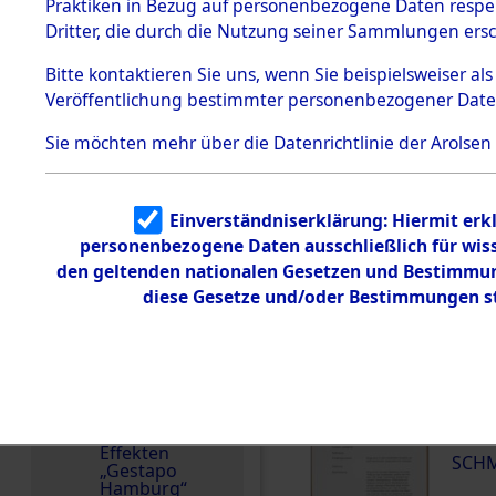
dem KZ
Praktiken in Bezug auf personenbezogene Daten respekt
Dachau
Deutschland
Dritter, die durch die Nutzung seiner Sammlungen ers
Häftlingsnummer
Dokument
Bitte
kontaktieren
Sie uns, wenn Sie beispielsweiser a
e
50988
Veröffentlichung bestimmter personenbezogener Date
1.2.9.2
Effekten aus
Sie möchten mehr über die Datenrichtlinie der Arolsen
dem KZ
Dachau,
Bayerisches
Landesentsch
DOKUMENTE
ädigungsamt
Einverständniserklärung: Hiermit erkl
personenbezogene Daten ausschließlich für wis
1.2.9.3
Effekten aus
den geltenden nationalen Gesetzen und Bestimmung
000
dem KZ
diese Gesetze und/oder Bestimmungen st
Neuengamm
(10
e
SCHM
1.2.9.4
Effekten nicht
identifizierter
000
Eigentümer
(10
1.2.9.5
Effekten
SCHM
„Gestapo
Hamburg“