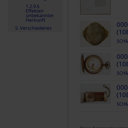
1.2.9.6
Effekten
unbekannter
Herkunft
000
5. Verschiedenes
(10
SCHM
000
(10
SCHM
000
(10
SCHM