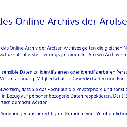
a
A
es Online-Archivs der Arolse
DIGITAL COLLEC
r das Online-Archiv der Arolsen Archives gelten die gleiche
ESCHREIBUNG
PERSONENINDEX
PERSON
sschuss als oberstes Leitungsgremium der Arolsen Archives 
ür
ZOLTKO, STANISLAW
e sensible Daten zu identifizierten oder identifizierbaren Pe
Weltanschauung, Mitgliedschaft in Gewerkschaften und Partei
antwortlich, dass Sie das Recht auf die Privatsphäre und sons
LAW
 in Bezug auf personenbezogene Daten respektieren. Der ITS k
rtlich gemacht werden.
Polen
ls Angehöriger aus berechtigten Gründen einer Veröffentlic