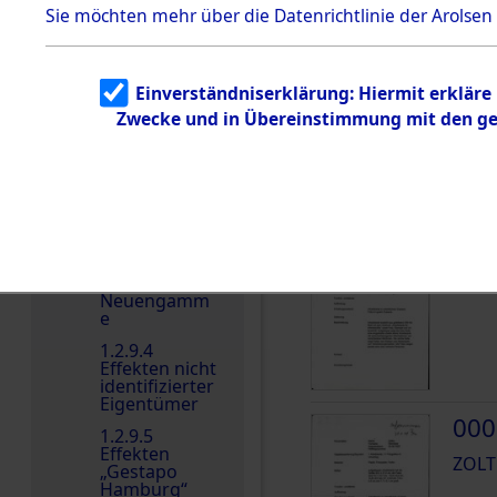
dem KZ
Sie möchten mehr über die Datenrichtlinie der Arolsen
Dachau
Dokument
DOKUMENTE
e
Einverständniserklärung: Hiermit erkläre
1.2.9.2
Zwecke und in Übereinstimmung mit den gel
000
Effekten aus
dem KZ
Dachau,
ZOLT
Bayerisches
Landesentsch
ädigungsamt
000
1.2.9.3
Effekten aus
ZOLT
dem KZ
Neuengamm
e
1.2.9.4
Effekten nicht
identifizierter
Eigentümer
000
1.2.9.5
Effekten
ZOLT
„Gestapo
Hamburg“