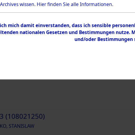
 Archives wissen.
Hier
finden Sie alle Informationen.
 ich mich damit einverstanden, dass ich sensible persone
tenden nationalen Gesetzen und Bestimmungen nutze. Mir
1 (108021248)
und/oder Bestimmungen st
KO, STANISLAW
2 (108021249)
KO, STANISLAW
3 (108021250)
KO, STANISLAW