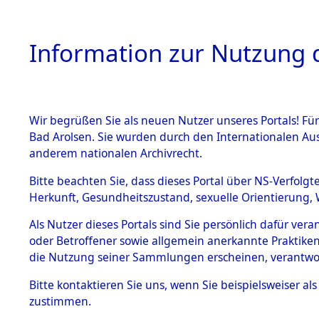
Information zur Nutzung d
Wir begrüßen Sie als neuen Nutzer unseres Portals! Fü
HOME
BESTANDSB
Bad Arolsen. Sie wurden durch den Internationalen Au
anderem nationalen Archivrecht.
BESTÄNDE
17
Akten
f
Bitte beachten Sie, dass dieses Portal über NS-Verfolgt
Herkunft, Gesundheitszustand, sexuelle Orientierung, 
1.
Inhaftierungsdoku
Als Nutzer dieses Portals sind Sie persönlich dafür ver
ZOLTKO, STANIS
mente
oder Betroffener sowie allgemein anerkannte Praktiken
geb. 3. Juni 1923
1.2.9 Beim ITS
die Nutzung seiner Sammlungen erscheinen, verantwo
verwahrte
Effekten
Land
Bitte
kontaktieren
Sie uns, wenn Sie beispielsweiser a
1.2.9.1
zustimmen.
Effekten aus