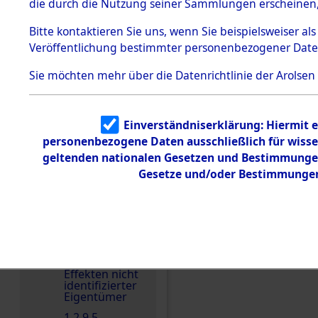
die durch die Nutzung seiner Sammlungen erscheinen,
1.2.9.1
Effekten aus
Bitte
kontaktieren
Sie uns, wenn Sie beispielsweiser a
dem KZ
Veröffentlichung bestimmter personenbezogener Date
Dachau
1.2.9.2
Sie möchten mehr über die Datenrichtlinie der Arolsen
Effekten aus
dem KZ
Einen Kommentar schr
Dachau,
Bayerisches
Einverständniserklärung: Hiermit e
Landesentsch
ädigungsamt
personenbezogene Daten ausschließlich für wiss
geltenden nationalen Gesetzen und Bestimmungen 
Dokument
Gesetze und/oder Bestimmungen 
e
1.2.9.3
Effekten aus
dem KZ
Neuengamm
e
1.2.9.4
Effekten nicht
identifizierter
Eigentümer
1.2.9.5