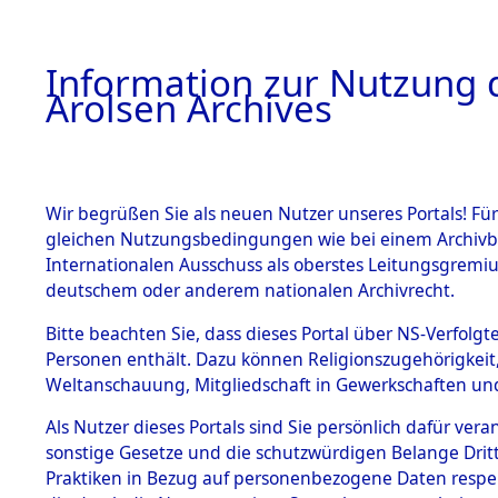
a
A
Information zur Nutzung d
Arolsen Archives
HOME
BESTANDSBESCHREIBUNG
ARCHIVAL
Wir begrüßen Sie als neuen Nutzer unseres Portals! Für
gleichen Nutzungsbedingungen wie bei einem Archivbe
BILD
Internationalen Ausschuss als oberstes Leitungsgremiu
deutschem oder anderem nationalen Archivrecht.
BESTÄNDE
Bitte beachten Sie, dass dieses Portal über NS-Verfolgte
Personen enthält. Dazu können Religionszugehörigkeit,
Weltanschauung, Mitgliedschaft in Gewerkschaften und 
1.
Inhaftierungsdoku
mente
Als Nutzer dieses Portals sind Sie persönlich dafür vera
sonstige Gesetze und die schutzwürdigen Belange Drit
1.2.9 Beim ITS
verwahrte
Praktiken in Bezug auf personenbezogene Daten respekti
Effekten