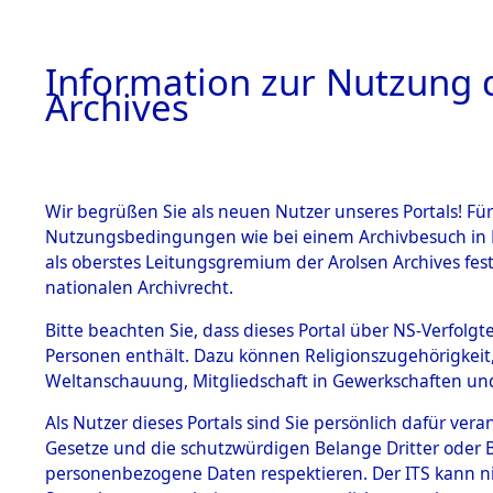
Information zur Nutzung d
Archives
HOME
BESTANDSBESCHREIBUNG
ARCHIVAL
Wir begrüßen Sie als neuen Nutzer unseres Portals! Für
Nutzungsbedingungen wie bei einem Archivbesuch in B
als oberstes Leitungsgremium der Arolsen Archives f
BESTÄNDE
0004 (108
nationalen Archivrecht.
1.
Bitte beachten Sie, dass dieses Portal über NS-Verfolgte
Inhaftierungsdoku
Personen enthält. Dazu können Religionszugehörigkeit,
mente
Weltanschauung, Mitgliedschaft in Gewerkschaften und 
1.2.9 Beim ITS
verwahrte
Als Nutzer dieses Portals sind Sie persönlich dafür vera
Effekten
Gesetze und die schutzwürdigen Belange Dritter oder B
1.2.9.1
personenbezogene Daten respektieren. Der ITS kann nic
Effekten aus