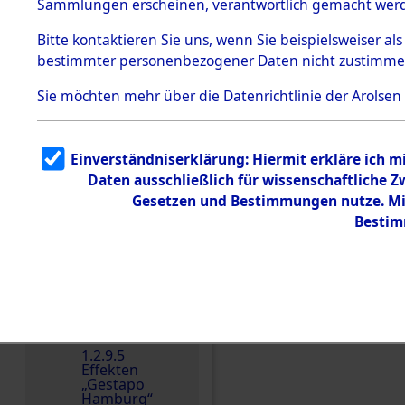
dem KZ
Sammlungen erscheinen, verantwortlich gemacht wer
Dachau
Bitte
kontaktieren
Sie uns, wenn Sie beispielsweiser al
1.2.9.2
Effekten aus
bestimmter personenbezogener Daten nicht zustimme
dem KZ
Dachau,
Sie möchten mehr über die Datenrichtlinie der Arolsen
Bayerisches
Landesentsch
ädigungsamt
Einverständniserklärung: Hiermit erkläre ich 
Dokument
e
Daten ausschließlich für wissenschaftliche
Gesetzen und Bestimmungen nutze. Mir
1.2.9.3
Effekten aus
Einen Kommentar schr
Bestim
dem KZ
Neuengamm
e
1.2.9.4
Effekten nicht
identifizierter
Eigentümer
1.2.9.5
Effekten
„Gestapo
Hamburg“