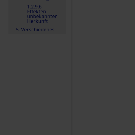
1.2.9.6
Effekten
unbekannter
Herkunft
5. Verschiedenes