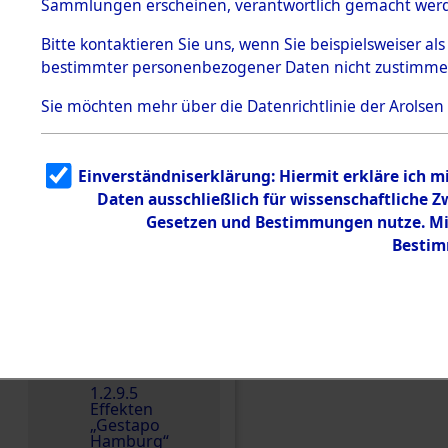
dem KZ
Sammlungen erscheinen, verantwortlich gemacht wer
Dachau
Bitte
kontaktieren
Sie uns, wenn Sie beispielsweiser al
1.2.9.2
Effekten aus
bestimmter personenbezogener Daten nicht zustimme
dem KZ
Dachau,
Sie möchten mehr über die Datenrichtlinie der Arolsen
Bayerisches
Landesentsch
ädigungsamt
Einverständniserklärung: Hiermit erkläre ich 
Dokument
e
Daten ausschließlich für wissenschaftliche
Einen Kommentar schr
Gesetzen und Bestimmungen nutze. Mir
1.2.9.3
Effekten aus
Bestim
dem KZ
Neuengamm
e
1.2.9.4
Effekten nicht
identifizierter
Eigentümer
1.2.9.5
Effekten
„Gestapo
Hamburg“