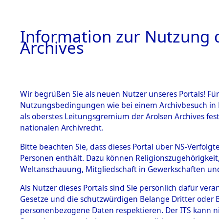
Information zur Nutzung d
Archives
HOME
BESTANDSBESCHREIBUNG
ARCHIVAL
Wir begrüßen Sie als neuen Nutzer unseres Portals! Für
Nutzungsbedingungen wie bei einem Archivbesuch in B
als oberstes Leitungsgremium der Arolsen Archives f
BESTÄNDE
0008 (108
nationalen Archivrecht.
1.
Bitte beachten Sie, dass dieses Portal über NS-Verfolgte
Inhaftierungsdoku
Personen enthält. Dazu können Religionszugehörigkeit,
mente
Weltanschauung, Mitgliedschaft in Gewerkschaften und 
1.2.9 Beim ITS
verwahrte
Als Nutzer dieses Portals sind Sie persönlich dafür vera
Effekten
Gesetze und die schutzwürdigen Belange Dritter oder B
1.2.9.1
personenbezogene Daten respektieren. Der ITS kann nic
Effekten aus