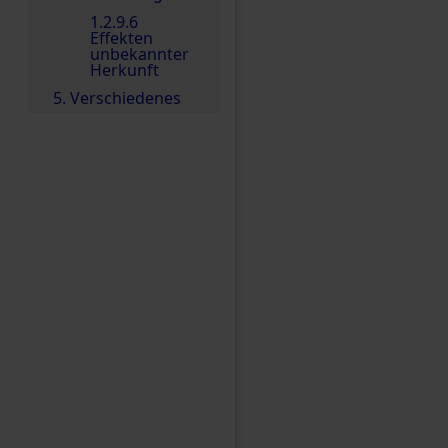
1.2.9.6
Effekten
unbekannter
Herkunft
5. Verschiedenes