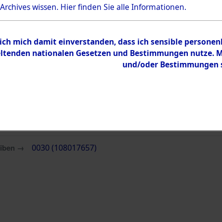
Bestand
 Archives wissen.
Hier
finden Sie alle Informationen.
Dokumente
 ich mich damit einverstanden, dass ich sensible persone
tenden nationalen Gesetzen und Bestimmungen nutze. Mir
und/oder Bestimmungen st
eiben →
0030 (108017657)