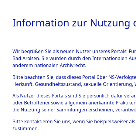
Information zur Nutzung d
Wir begrüßen Sie als neuen Nutzer unseres Portals! Fü
HOME
BESTANDSB
Bad Arolsen. Sie wurden durch den Internationalen Au
anderem nationalen Archivrecht.
BESTÄNDE
0030 (108
Bitte beachten Sie, dass dieses Portal über NS-Verfolgt
Herkunft, Gesundheitszustand, sexuelle Orientierung, 
1.
Inhaftierungsdoku
Als Nutzer dieses Portals sind Sie persönlich dafür ver
mente
oder Betroffener sowie allgemein anerkannte Praktiken
1.2.9 Beim ITS
die Nutzung seiner Sammlungen erscheinen, verantwo
verwahrte
Effekten
Bitte
kontaktieren
Sie uns, wenn Sie beispielsweiser a
1.2.9.1
zustimmen.
Effekten aus