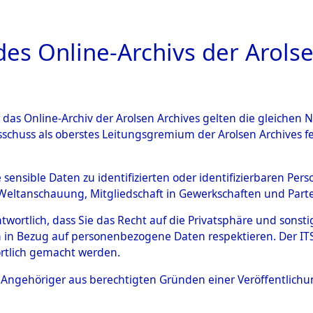
a
A
es Online-Archivs der Arolse
DIGITAL COLLEC
r das Online-Archiv der Arolsen Archives gelten die gleiche
ESCHREIBUNG
ARCHIVALE
ÜBERSICHT
BILD
sschuss als oberstes Leitungsgremium der Arolsen Archives 
017657)
e sensible Daten zu identifizierten oder identifizierbaren Pe
Weltanschauung, Mitgliedschaft in Gewerkschaften und Partei
antwortlich, dass Sie das Recht auf die Privatsphäre und sons
0030 (108017657)
 in Bezug auf personenbezogene Daten respektieren. Der ITS k
rtlich gemacht werden.
Person
ERB, KONR
ls Angehöriger aus berechtigten Gründen einer Veröffentlic