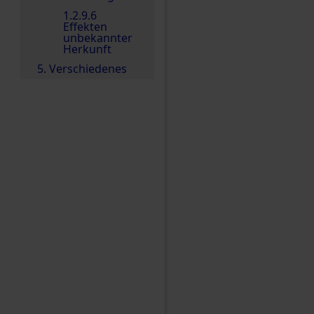
1.2.9.6
Effekten
unbekannter
Herkunft
5. Verschiedenes