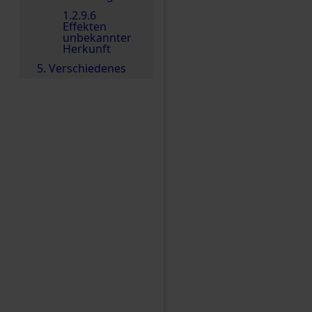
1.2.9.6
Effekten
unbekannter
Herkunft
5. Verschiedenes