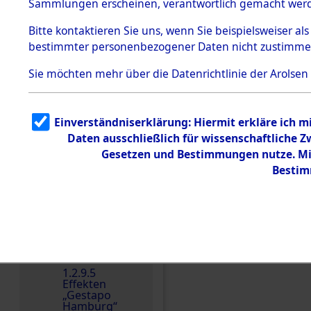
dem KZ
Sammlungen erscheinen, verantwortlich gemacht wer
Dachau
Bitte
kontaktieren
Sie uns, wenn Sie beispielsweiser al
1.2.9.2
Effekten aus
bestimmter personenbezogener Daten nicht zustimme
dem KZ
Dachau,
Sie möchten mehr über die Datenrichtlinie der Arolsen
Bayerisches
Landesentsch
ädigungsamt
Einverständniserklärung: Hiermit erkläre ich 
Dokument
e
Daten ausschließlich für wissenschaftliche
Gesetzen und Bestimmungen nutze. Mir
1.2.9.3
Effekten aus
Bestim
dem KZ
Neuengamm
e
1.2.9.4
Effekten nicht
identifizierter
Einen Kommentar schr
Eigentümer
1.2.9.5
Effekten
„Gestapo
Hamburg“