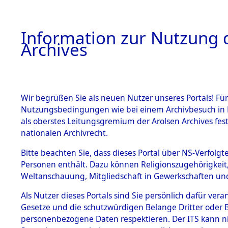
Information zur Nutzung d
Archives
HOME
BESTANDSBESCHREIBUNG
ARCHIVAL
Wir begrüßen Sie als neuen Nutzer unseres Portals! Für
Nutzungsbedingungen wie bei einem Archivbesuch in B
als oberstes Leitungsgremium der Arolsen Archives f
BESTÄNDE
0003 (108
nationalen Archivrecht.
1.
Bitte beachten Sie, dass dieses Portal über NS-Verfolgte
Inhaftierungsdoku
Personen enthält. Dazu können Religionszugehörigkeit,
mente
Weltanschauung, Mitgliedschaft in Gewerkschaften und 
1.2.9 Beim ITS
verwahrte
Als Nutzer dieses Portals sind Sie persönlich dafür vera
Effekten
Gesetze und die schutzwürdigen Belange Dritter oder B
1.2.9.1
personenbezogene Daten respektieren. Der ITS kann nic
Effekten aus