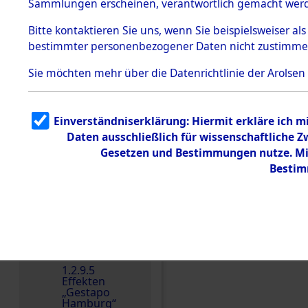
dem KZ
Sammlungen erscheinen, verantwortlich gemacht wer
Dachau
Bitte
kontaktieren
Sie uns, wenn Sie beispielsweiser al
1.2.9.2
Effekten aus
bestimmter personenbezogener Daten nicht zustimme
dem KZ
Dachau,
Sie möchten mehr über die Datenrichtlinie der Arolsen
Bayerisches
Landesentsch
ädigungsamt
Einverständniserklärung: Hiermit erkläre ich 
Dokument
e
Daten ausschließlich für wissenschaftliche
Einen Kommentar schr
Gesetzen und Bestimmungen nutze. Mir
1.2.9.3
Effekten aus
Bestim
dem KZ
Neuengamm
e
1.2.9.4
Effekten nicht
identifizierter
Eigentümer
1.2.9.5
Effekten
„Gestapo
Hamburg“