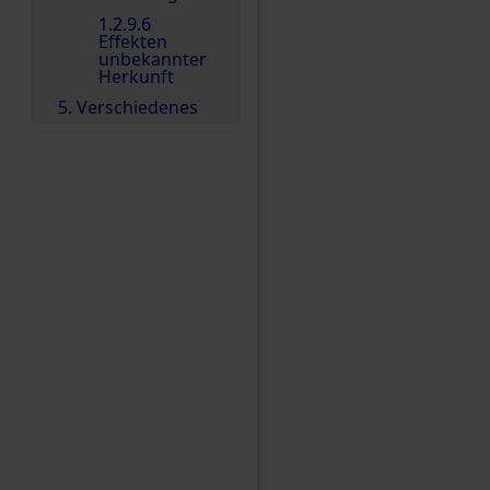
1.2.9.6
Effekten
unbekannter
Herkunft
5. Verschiedenes