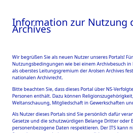
Information zur Nutzung d
Archives
HOME
BESTANDSBESCHREIBUNG
ARCHIVAL
Wir begrüßen Sie als neuen Nutzer unseres Portals! Für
Nutzungsbedingungen wie bei einem Archivbesuch in B
als oberstes Leitungsgremium der Arolsen Archives f
BESTÄNDE
0007 (108
nationalen Archivrecht.
1.
Bitte beachten Sie, dass dieses Portal über NS-Verfolgte
Inhaftierungsdoku
Personen enthält. Dazu können Religionszugehörigkeit,
mente
Weltanschauung, Mitgliedschaft in Gewerkschaften und 
1.2.9 Beim ITS
verwahrte
Als Nutzer dieses Portals sind Sie persönlich dafür vera
Effekten
Gesetze und die schutzwürdigen Belange Dritter oder B
1.2.9.1
personenbezogene Daten respektieren. Der ITS kann nic
Effekten aus