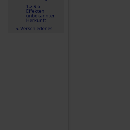
1.2.9.6
Effekten
unbekannter
Herkunft
5. Verschiedenes