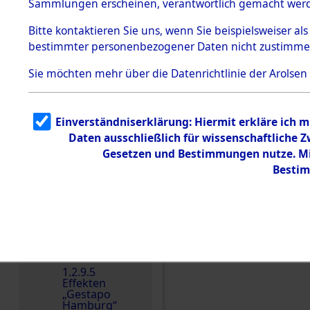
dem KZ
Sammlungen erscheinen, verantwortlich gemacht wer
Dachau
Bitte
kontaktieren
Sie uns, wenn Sie beispielsweiser al
1.2.9.2
Effekten aus
bestimmter personenbezogener Daten nicht zustimme
dem KZ
Dachau,
Sie möchten mehr über die Datenrichtlinie der Arolsen
Bayerisches
Landesentsch
ädigungsamt
Einverständniserklärung: Hiermit erkläre ich 
Dokument
e
Daten ausschließlich für wissenschaftliche
Einen Kommentar schr
Gesetzen und Bestimmungen nutze. Mir
1.2.9.3
Effekten aus
Bestim
dem KZ
Neuengamm
e
1.2.9.4
Effekten nicht
identifizierter
Eigentümer
1.2.9.5
Effekten
„Gestapo
Hamburg“