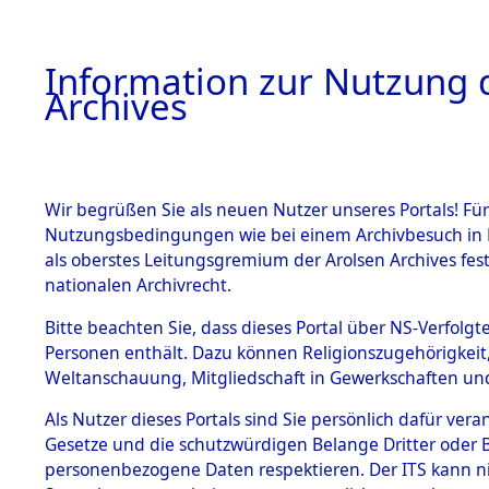
Information zur Nutzung d
Archives
HOME
BESTANDSBESCHREIBUNG
ARCHIVAL
Wir begrüßen Sie als neuen Nutzer unseres Portals! Für
Nutzungsbedingungen wie bei einem Archivbesuch in B
als oberstes Leitungsgremium der Arolsen Archives f
BESTÄNDE
0021 (108
nationalen Archivrecht.
1.
Bitte beachten Sie, dass dieses Portal über NS-Verfolgte
Inhaftierungsdoku
Personen enthält. Dazu können Religionszugehörigkeit,
mente
Weltanschauung, Mitgliedschaft in Gewerkschaften und 
1.2.9 Beim ITS
verwahrte
Als Nutzer dieses Portals sind Sie persönlich dafür vera
Effekten
Gesetze und die schutzwürdigen Belange Dritter oder B
1.2.9.1
personenbezogene Daten respektieren. Der ITS kann nic
Effekten aus