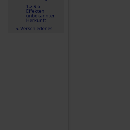
1.2.9.6
Effekten
unbekannter
Herkunft
5. Verschiedenes