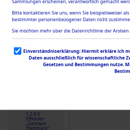
dem KZ
Sammlungen erscheinen, verantwortlich gemacht wer
Dachau
Bitte
kontaktieren
Sie uns, wenn Sie beispielsweiser al
1.2.9.2
Effekten aus
bestimmter personenbezogener Daten nicht zustimme
dem KZ
Dachau,
Sie möchten mehr über die Datenrichtlinie der Arolsen
Bayerisches
Landesentsch
ädigungsamt
Einverständniserklärung: Hiermit erkläre ich 
Dokument
e
Daten ausschließlich für wissenschaftliche
Einen Kommentar schr
Gesetzen und Bestimmungen nutze. Mir
1.2.9.3
Effekten aus
Bestim
dem KZ
Neuengamm
e
1.2.9.4
Effekten nicht
identifizierter
Eigentümer
1.2.9.5
Effekten
„Gestapo
Hamburg“