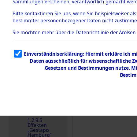
dem KZ
Sammlungen erscheinen, verantwortlich gemacht wer
Dachau
Bitte
kontaktieren
Sie uns, wenn Sie beispielsweiser al
1.2.9.2
Effekten aus
bestimmter personenbezogener Daten nicht zustimme
dem KZ
Dachau,
Sie möchten mehr über die Datenrichtlinie der Arolsen
Bayerisches
Landesentsch
ädigungsamt
Einverständniserklärung: Hiermit erkläre ich 
Dokument
e
Daten ausschließlich für wissenschaftliche
Einen Kommentar schr
Gesetzen und Bestimmungen nutze. Mir
1.2.9.3
Effekten aus
Bestim
dem KZ
Neuengamm
e
1.2.9.4
Effekten nicht
identifizierter
Eigentümer
1.2.9.5
Effekten
„Gestapo
Hamburg“