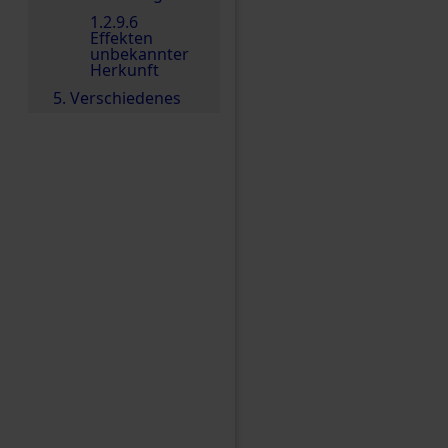
1.2.9.6
Effekten
unbekannter
Herkunft
5. Verschiedenes