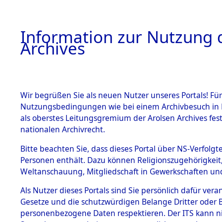
Information zur Nutzung d
Archives
HOME
BESTANDSBESCHREIBUNG
ARCHIVAL
Wir begrüßen Sie als neuen Nutzer unseres Portals! Für
Nutzungsbedingungen wie bei einem Archivbesuch in B
als oberstes Leitungsgremium der Arolsen Archives f
BESTÄNDE
0011 (108
nationalen Archivrecht.
1.
Bitte beachten Sie, dass dieses Portal über NS-Verfolgte
Inhaftierungsdoku
Personen enthält. Dazu können Religionszugehörigkeit,
mente
Weltanschauung, Mitgliedschaft in Gewerkschaften und 
1.2.9 Beim ITS
verwahrte
Als Nutzer dieses Portals sind Sie persönlich dafür vera
Effekten
Gesetze und die schutzwürdigen Belange Dritter oder B
1.2.9.1
personenbezogene Daten respektieren. Der ITS kann nic
Effekten aus