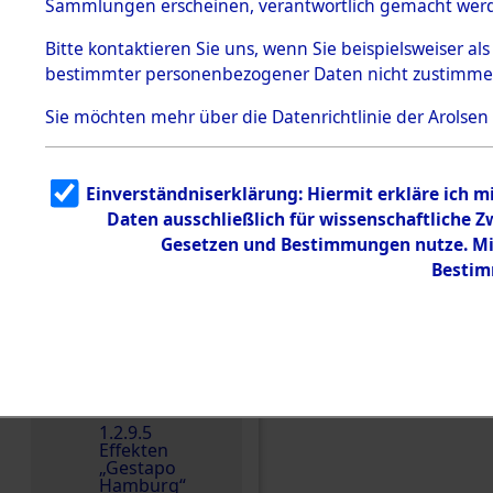
dem KZ
Sammlungen erscheinen, verantwortlich gemacht wer
Dachau
Bitte
kontaktieren
Sie uns, wenn Sie beispielsweiser al
1.2.9.2
Effekten aus
bestimmter personenbezogener Daten nicht zustimme
dem KZ
Dachau,
Sie möchten mehr über die Datenrichtlinie der Arolsen
Bayerisches
Landesentsch
ädigungsamt
Einverständniserklärung: Hiermit erkläre ich 
Dokument
e
Daten ausschließlich für wissenschaftliche
Gesetzen und Bestimmungen nutze. Mir
1.2.9.3
Effekten aus
Bestim
dem KZ
Neuengamm
e
1.2.9.4
Effekten nicht
identifizierter
Einen Kommentar schr
Eigentümer
1.2.9.5
Effekten
„Gestapo
Hamburg“