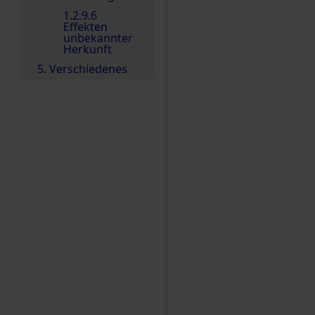
1.2.9.6
Effekten
unbekannter
Herkunft
5. Verschiedenes