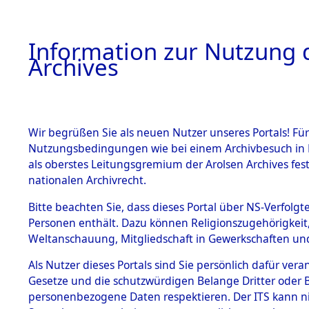
Information zur Nutzung d
Archives
HOME
BESTANDSBESCHREIBUNG
ARCHIVAL
Wir begrüßen Sie als neuen Nutzer unseres Portals! Für
Nutzungsbedingungen wie bei einem Archivbesuch in B
als oberstes Leitungsgremium der Arolsen Archives f
BESTÄNDE
0011 (108
nationalen Archivrecht.
1.
Bitte beachten Sie, dass dieses Portal über NS-Verfolgte
Inhaftierungsdoku
Personen enthält. Dazu können Religionszugehörigkeit,
mente
Weltanschauung, Mitgliedschaft in Gewerkschaften und 
1.2.9 Beim ITS
verwahrte
Als Nutzer dieses Portals sind Sie persönlich dafür vera
Effekten
Gesetze und die schutzwürdigen Belange Dritter oder B
1.2.9.1
personenbezogene Daten respektieren. Der ITS kann nic
Effekten aus