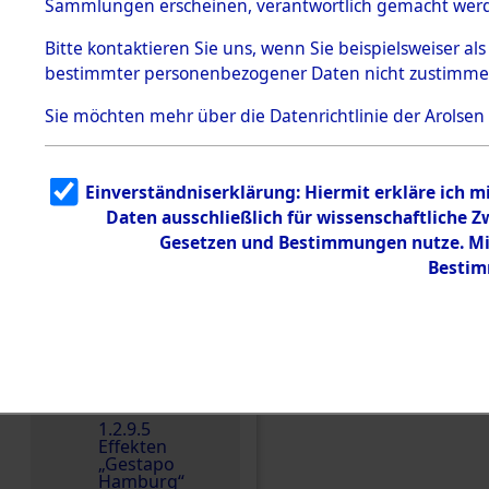
dem KZ
Sammlungen erscheinen, verantwortlich gemacht wer
Dachau
Bitte
kontaktieren
Sie uns, wenn Sie beispielsweiser al
1.2.9.2
Effekten aus
bestimmter personenbezogener Daten nicht zustimme
dem KZ
Dachau,
Sie möchten mehr über die Datenrichtlinie der Arolsen
Bayerisches
Landesentsch
ädigungsamt
Einverständniserklärung: Hiermit erkläre ich 
Dokument
e
Daten ausschließlich für wissenschaftliche
Gesetzen und Bestimmungen nutze. Mir
1.2.9.3
Effekten aus
Bestim
dem KZ
Neuengamm
e
1.2.9.4
Effekten nicht
Einen Kommentar schr
identifizierter
Eigentümer
1.2.9.5
Effekten
„Gestapo
Hamburg“