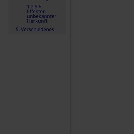
1.2.9.6
Effekten
unbekannter
Herkunft
5. Verschiedenes