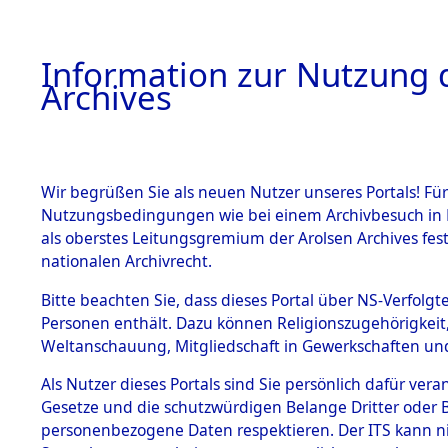
Information zur Nutzung d
Archives
HOME
BESTANDSBESCHREIBUNG
ARCHIVAL
Wir begrüßen Sie als neuen Nutzer unseres Portals! Für
Nutzungsbedingungen wie bei einem Archivbesuch in B
als oberstes Leitungsgremium der Arolsen Archives f
BESTÄNDE
0012 (108
nationalen Archivrecht.
1.
Bitte beachten Sie, dass dieses Portal über NS-Verfolgte
Inhaftierungsdoku
Personen enthält. Dazu können Religionszugehörigkeit,
mente
Weltanschauung, Mitgliedschaft in Gewerkschaften und 
1.2.9 Beim ITS
verwahrte
Als Nutzer dieses Portals sind Sie persönlich dafür vera
Effekten
Gesetze und die schutzwürdigen Belange Dritter oder B
1.2.9.1
personenbezogene Daten respektieren. Der ITS kann nic
Effekten aus