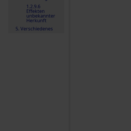
1.2.9.6
Effekten
unbekannter
Herkunft
5. Verschiedenes