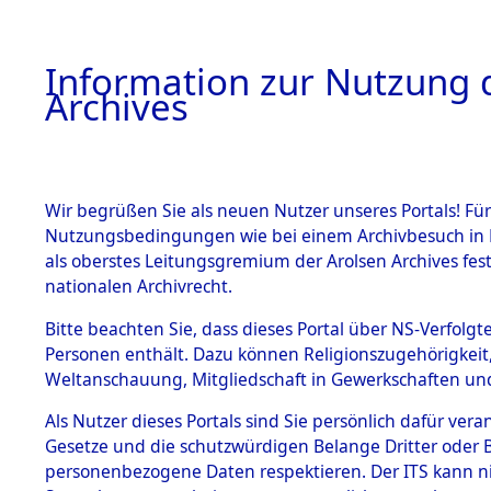
Information zur Nutzung d
Archives
HOME
BESTANDSBESCHREIBUNG
ARCHIVAL
Wir begrüßen Sie als neuen Nutzer unseres Portals! Für
Nutzungsbedingungen wie bei einem Archivbesuch in B
als oberstes Leitungsgremium der Arolsen Archives f
BESTÄNDE
0008 (108
nationalen Archivrecht.
1.
Bitte beachten Sie, dass dieses Portal über NS-Verfolgte
Inhaftierungsdoku
Personen enthält. Dazu können Religionszugehörigkeit,
mente
Weltanschauung, Mitgliedschaft in Gewerkschaften und 
1.2.9 Beim ITS
verwahrte
Als Nutzer dieses Portals sind Sie persönlich dafür vera
Effekten
Gesetze und die schutzwürdigen Belange Dritter oder B
1.2.9.1
personenbezogene Daten respektieren. Der ITS kann nic
Effekten aus