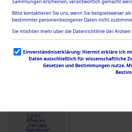
dem KZ
Sammlungen erscheinen, verantwortlich gemacht wer
Dachau
Bitte
kontaktieren
Sie uns, wenn Sie beispielsweiser al
1.2.9.2
Effekten aus
bestimmter personenbezogener Daten nicht zustimme
dem KZ
Dachau,
Sie möchten mehr über die Datenrichtlinie der Arolsen
Bayerisches
Landesentsch
ädigungsamt
Einverständniserklärung: Hiermit erkläre ich 
Dokument
Einen Kommentar schr
e
Daten ausschließlich für wissenschaftliche
Gesetzen und Bestimmungen nutze. Mir
1.2.9.3
Effekten aus
Bestim
dem KZ
Neuengamm
e
1.2.9.4
Effekten nicht
identifizierter
Eigentümer
1.2.9.5
Effekten
„Gestapo
Hamburg“