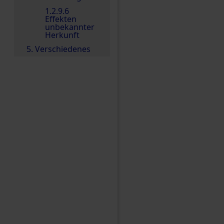
1.2.9.6
Effekten
unbekannter
Herkunft
5. Verschiedenes