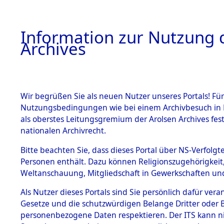
Information zur Nutzung d
Archives
HOME
BESTANDSBESCHREIBUNG
ARCHIVAL
Wir begrüßen Sie als neuen Nutzer unseres Portals! Für
Nutzungsbedingungen wie bei einem Archivbesuch in B
als oberstes Leitungsgremium der Arolsen Archives f
BESTÄNDE
0018 (108
nationalen Archivrecht.
1.
Bitte beachten Sie, dass dieses Portal über NS-Verfolgte
Inhaftierungsdoku
Personen enthält. Dazu können Religionszugehörigkeit,
mente
Weltanschauung, Mitgliedschaft in Gewerkschaften und 
1.2.9 Beim ITS
verwahrte
Als Nutzer dieses Portals sind Sie persönlich dafür vera
Effekten
Gesetze und die schutzwürdigen Belange Dritter oder B
1.2.9.1
personenbezogene Daten respektieren. Der ITS kann nic
Effekten aus