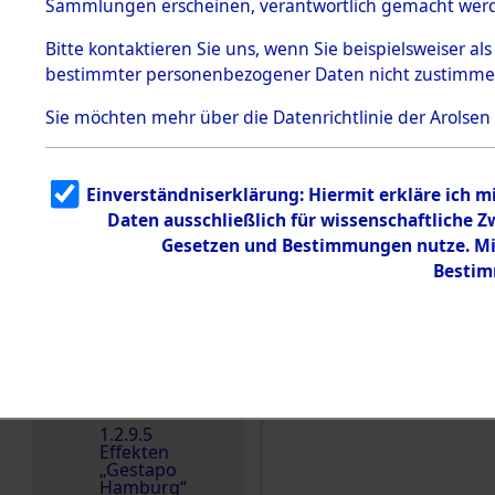
dem KZ
Sammlungen erscheinen, verantwortlich gemacht wer
Dachau
Bitte
kontaktieren
Sie uns, wenn Sie beispielsweiser al
1.2.9.2
Effekten aus
bestimmter personenbezogener Daten nicht zustimme
dem KZ
Dachau,
Sie möchten mehr über die Datenrichtlinie der Arolsen
Bayerisches
Landesentsch
ädigungsamt
Einverständniserklärung: Hiermit erkläre ich 
Dokument
e
Daten ausschließlich für wissenschaftliche
Gesetzen und Bestimmungen nutze. Mir
1.2.9.3
Effekten aus
Bestim
dem KZ
Neuengamm
e
1.2.9.4
Effekten nicht
identifizierter
Eigentümer
Einen Kommentar schr
1.2.9.5
Effekten
„Gestapo
Hamburg“