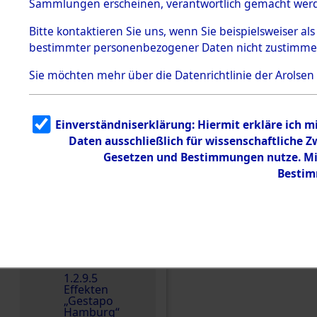
dem KZ
Sammlungen erscheinen, verantwortlich gemacht wer
Dachau
Bitte
kontaktieren
Sie uns, wenn Sie beispielsweiser al
1.2.9.2
Effekten aus
bestimmter personenbezogener Daten nicht zustimme
dem KZ
Dachau,
Sie möchten mehr über die Datenrichtlinie der Arolsen
Bayerisches
Landesentsch
ädigungsamt
Einverständniserklärung: Hiermit erkläre ich 
Dokument
e
Daten ausschließlich für wissenschaftliche
Einen Kommentar schr
Gesetzen und Bestimmungen nutze. Mir
1.2.9.3
Effekten aus
Bestim
dem KZ
Neuengamm
e
1.2.9.4
Effekten nicht
identifizierter
Eigentümer
1.2.9.5
Effekten
„Gestapo
Hamburg“