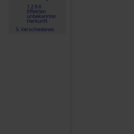
1.2.9.6
Effekten
unbekannter
Herkunft
5. Verschiedenes