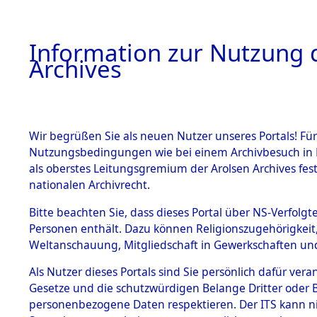
Information zur Nutzung d
Archives
HOME
BESTANDSBESCHREIBUNG
ARCHIVAL
Wir begrüßen Sie als neuen Nutzer unseres Portals! Für
Nutzungsbedingungen wie bei einem Archivbesuch in B
als oberstes Leitungsgremium der Arolsen Archives f
BESTÄNDE
0013 (108
nationalen Archivrecht.
1.
Bitte beachten Sie, dass dieses Portal über NS-Verfolgte
Inhaftierungsdoku
Personen enthält. Dazu können Religionszugehörigkeit,
mente
Weltanschauung, Mitgliedschaft in Gewerkschaften und 
1.2.9 Beim ITS
verwahrte
Als Nutzer dieses Portals sind Sie persönlich dafür vera
Effekten
Gesetze und die schutzwürdigen Belange Dritter oder B
1.2.9.1
personenbezogene Daten respektieren. Der ITS kann nic
Effekten aus