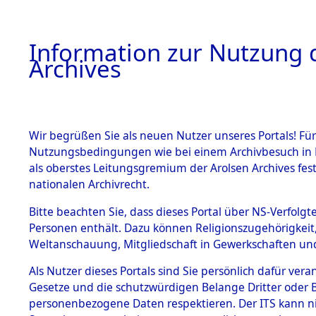
Information zur Nutzung d
Archives
HOME
BESTANDSBESCHREIBUNG
ARCHIVAL
Wir begrüßen Sie als neuen Nutzer unseres Portals! Für
Nutzungsbedingungen wie bei einem Archivbesuch in B
als oberstes Leitungsgremium der Arolsen Archives f
BESTÄNDE
0012 (108
nationalen Archivrecht.
1.
Bitte beachten Sie, dass dieses Portal über NS-Verfolgte
Inhaftierungsdoku
Personen enthält. Dazu können Religionszugehörigkeit,
mente
Weltanschauung, Mitgliedschaft in Gewerkschaften und 
1.2.9 Beim ITS
verwahrte
Als Nutzer dieses Portals sind Sie persönlich dafür vera
Effekten
Gesetze und die schutzwürdigen Belange Dritter oder B
1.2.9.1
personenbezogene Daten respektieren. Der ITS kann nic
Effekten aus