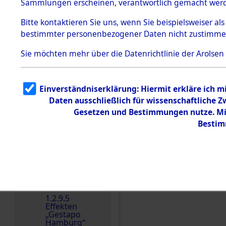
dem KZ
Sammlungen erscheinen, verantwortlich gemacht wer
Dachau
Bitte
kontaktieren
Sie uns, wenn Sie beispielsweiser al
1.2.9.2
Effekten aus
bestimmter personenbezogener Daten nicht zustimme
dem KZ
Dachau,
Sie möchten mehr über die Datenrichtlinie der Arolsen
Bayerisches
Landesentsch
ädigungsamt
Einverständniserklärung: Hiermit erkläre ich 
Dokument
e
Daten ausschließlich für wissenschaftliche
Gesetzen und Bestimmungen nutze. Mir
1.2.9.3
Effekten aus
Bestim
dem KZ
Neuengamm
e
1.2.9.4
Effekten nicht
identifizierter
Eigentümer
Einen Kommentar schr
1.2.9.5
Effekten
„Gestapo
Hamburg“