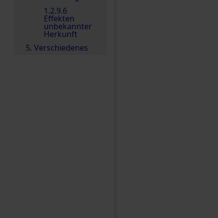
1.2.9.6
Effekten
unbekannter
Herkunft
5. Verschiedenes