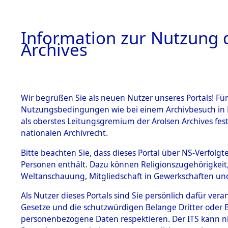
Information zur Nutzung d
Archives
HOME
BESTANDSBESCHREIBUNG
ARCHIVAL
Wir begrüßen Sie als neuen Nutzer unseres Portals! Für
Nutzungsbedingungen wie bei einem Archivbesuch in B
als oberstes Leitungsgremium der Arolsen Archives f
BESTÄNDE
0010 (108
nationalen Archivrecht.
1.
Bitte beachten Sie, dass dieses Portal über NS-Verfolgte
Inhaftierungsdoku
Personen enthält. Dazu können Religionszugehörigkeit,
mente
Weltanschauung, Mitgliedschaft in Gewerkschaften und 
1.2.9 Beim ITS
verwahrte
Als Nutzer dieses Portals sind Sie persönlich dafür vera
Effekten
Gesetze und die schutzwürdigen Belange Dritter oder B
1.2.9.1
personenbezogene Daten respektieren. Der ITS kann nic
Effekten aus