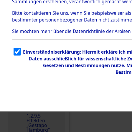
dem KZ
Sammlungen erscheinen, verantwortlich gemacht wer
Dachau
Bitte
kontaktieren
Sie uns, wenn Sie beispielsweiser al
1.2.9.2
Effekten aus
bestimmter personenbezogener Daten nicht zustimme
dem KZ
Dachau,
Sie möchten mehr über die Datenrichtlinie der Arolsen
Bayerisches
Landesentsch
ädigungsamt
Einverständniserklärung: Hiermit erkläre ich 
Dokument
e
Daten ausschließlich für wissenschaftliche
Gesetzen und Bestimmungen nutze. Mir
1.2.9.3
Effekten aus
Bestim
dem KZ
Neuengamm
e
Einen Kommentar schr
1.2.9.4
Effekten nicht
identifizierter
Eigentümer
1.2.9.5
Effekten
„Gestapo
Hamburg“