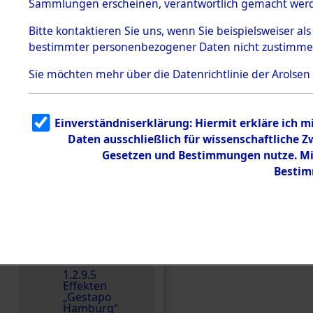
dem KZ
Sammlungen erscheinen, verantwortlich gemacht wer
Dachau
Bitte
kontaktieren
Sie uns, wenn Sie beispielsweiser al
1.2.9.2
Effekten aus
bestimmter personenbezogener Daten nicht zustimme
dem KZ
Dachau,
Sie möchten mehr über die Datenrichtlinie der Arolsen
Bayerisches
Landesentsch
ädigungsamt
Einverständniserklärung: Hiermit erkläre ich 
Dokument
Einen Kommentar schr
e
Daten ausschließlich für wissenschaftliche
Gesetzen und Bestimmungen nutze. Mir
1.2.9.3
Effekten aus
Bestim
dem KZ
Neuengamm
e
1.2.9.4
Effekten nicht
identifizierter
Eigentümer
1.2.9.5
Effekten
„Gestapo
Hamburg“