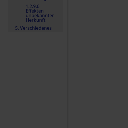
1.2.9.6
Effekten
unbekannter
Herkunft
5. Verschiedenes