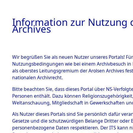
Information zur Nutzung d
Archives
HOME
BESTANDSBESCHREIBUNG
ARCHIVAL
Wir begrüßen Sie als neuen Nutzer unseres Portals! Für
Nutzungsbedingungen wie bei einem Archivbesuch in B
als oberstes Leitungsgremium der Arolsen Archives f
BESTÄNDE
0002 (108
nationalen Archivrecht.
1.
Bitte beachten Sie, dass dieses Portal über NS-Verfolgte
Inhaftierungsdoku
Personen enthält. Dazu können Religionszugehörigkeit,
mente
Weltanschauung, Mitgliedschaft in Gewerkschaften und 
1.2.9 Beim ITS
verwahrte
Als Nutzer dieses Portals sind Sie persönlich dafür vera
Effekten
Gesetze und die schutzwürdigen Belange Dritter oder B
1.2.9.1
personenbezogene Daten respektieren. Der ITS kann nic
Effekten aus