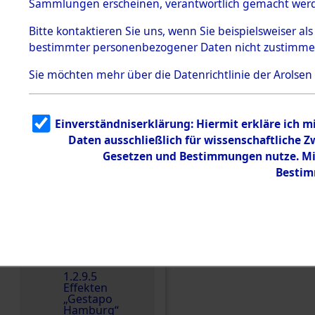
dem KZ
Sammlungen erscheinen, verantwortlich gemacht wer
Dachau
Bitte
kontaktieren
Sie uns, wenn Sie beispielsweiser al
1.2.9.2
Effekten aus
bestimmter personenbezogener Daten nicht zustimme
dem KZ
Dachau,
Sie möchten mehr über die Datenrichtlinie der Arolsen
Bayerisches
Landesentsch
ädigungsamt
Einverständniserklärung: Hiermit erkläre ich 
Dokument
e
Daten ausschließlich für wissenschaftliche
Einen Kommentar schr
Gesetzen und Bestimmungen nutze. Mir
1.2.9.3
Effekten aus
Bestim
dem KZ
Neuengamm
e
1.2.9.4
Effekten nicht
identifizierter
Eigentümer
1.2.9.5
Effekten
„Gestapo
Hamburg“